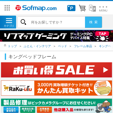
トップ
＞
ふとん・インテリア
＞
ベッド
＞
フレーム単品
＞
キングベ
キングベッドフレーム