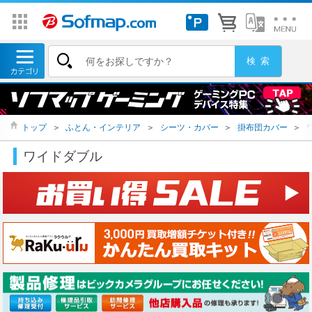
トップ
＞
ふとん・インテリア
＞
シーツ・カバー
＞
掛布団カバー
＞
ワイドダブル