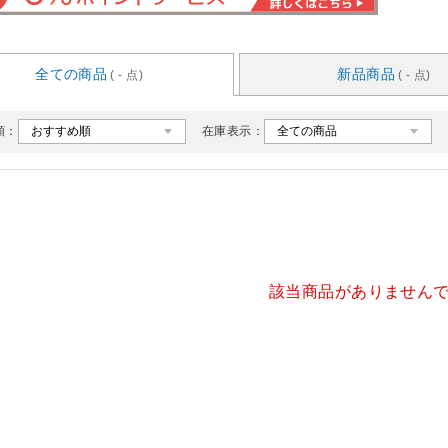
全ての商品
新品商品
( - 点)
( - 点)
順：
在庫表示：
該当商品がありません