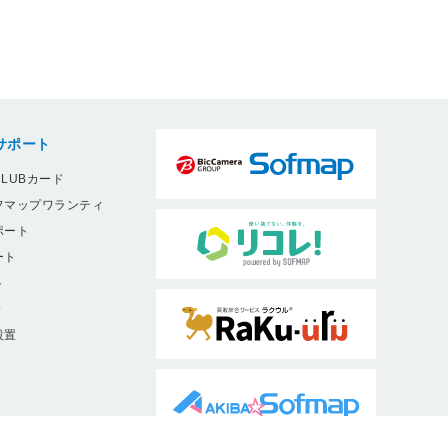
サポート
LUBカード
フマップワランティ
ポート
ート
ト
9
設置