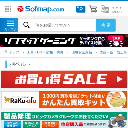
トップ
＞
工具・DIY・防犯・防災
＞
環境安全用品
＞
墜落・落下防止用
胴ベルト