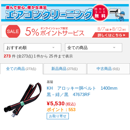
273
件 (全273点)
1
件から
25
件まで表示
全ての商品
新品商品
中古商品
(273点)
(273点)
(0点)
基陽
KH アロッキー胴ベルト 1400mm
黒－緋／黒 47673RF
¥5,530
(税込)
ポイント：553
お取り寄せ