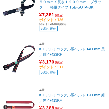
５０ｍｍＸ長さ１２００ｍｍ ブラッ
ク 軽量タイプ TSB-SOTA-BK
¥7,351
(税込)
ポイント：736
発売日：2020年頃発売
お取り寄せ
基陽
KH アルミバックル胴ベルト 1400mm 黒
／緋 47423RF
¥3,170
(税込)
ポイント：317
お取り寄せ
基陽
KH アルミバックル胴ベルト 1200mm 緋
／黒 47419KF
¥3,388
(税込)