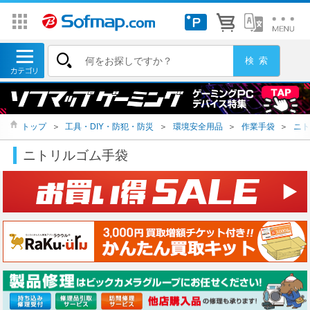
トップ
＞
工具・DIY・防犯・防災
＞
環境安全用品
＞
作業手袋
＞
ニト
ニトリルゴム手袋