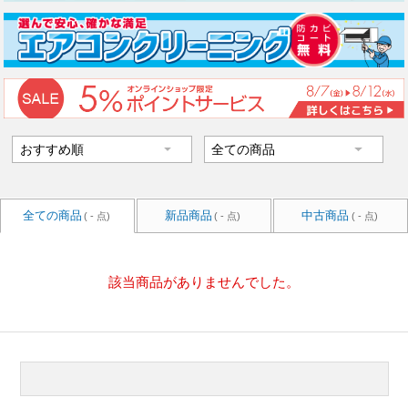
全ての商品
新品商品
中古商品
( - 点)
( - 点)
( - 点)
該当商品がありませんでした。