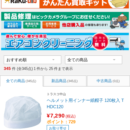
345
件 (全345点)
1
件から
25
件まで表示
全ての商品
新品商品
中古商品
(345点)
(345点)
(0点)
トラスコ中山
ヘルメット用インナー紙帽子 120枚入 T
HDC120
¥7,290
(税込)
ポイント：729
お取り寄せ