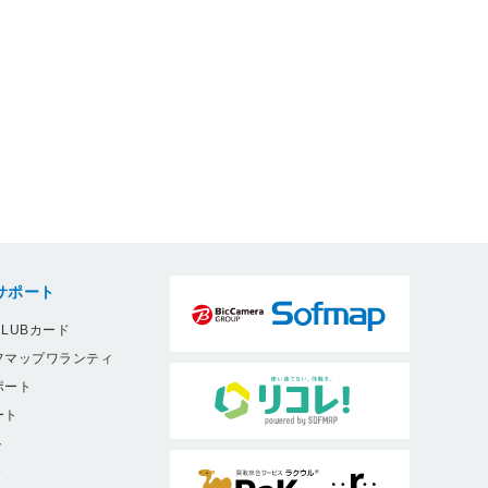
サポート
LUBカード
フマップワランティ
ポート
ート
ト
9