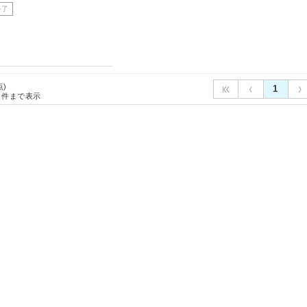
終了
点)
1
件まで表示