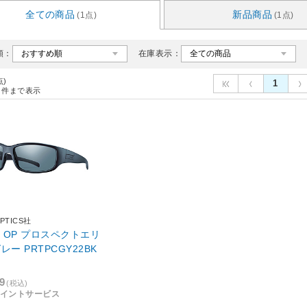
全ての商品
新品商品
(1点)
(1点)
順：
在庫表示：
点)
1
件まで表示
PTICS社
H OP プロスペクトエリ
レー PRTPCGY22BK
9
(税込)
4ポイントサービス