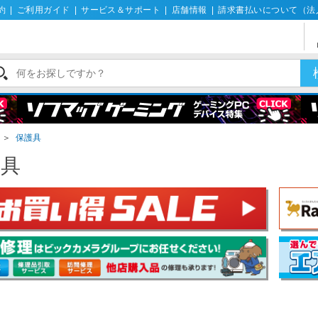
約
|
ご利用ガイド
|
サービス＆サポート
|
店舗情報
|
請求書払いについて（法
＞
保護具
護具