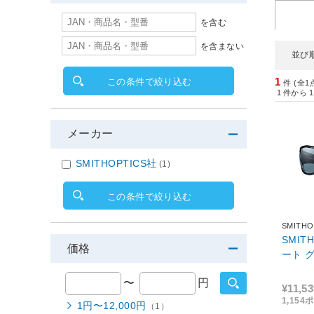
を含む
を含まない
並び
1
この条件で絞り込む
件 (全1
1
件から
1
メーカー
SMITHOPTICS社
(1)
この条件で絞り込む
SMITHO
SMIT
価格
ート グ
〜
円
¥11,53
1,15
1円〜12,000円
（1）