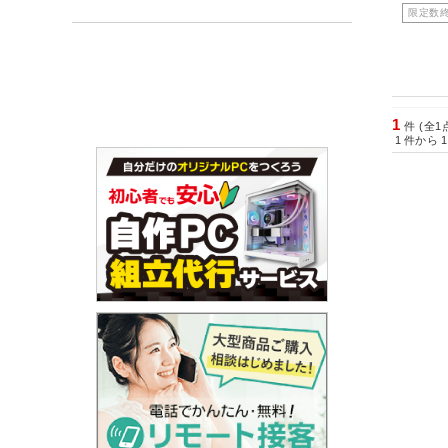
限定数
1
件 (全1
1
件から
1