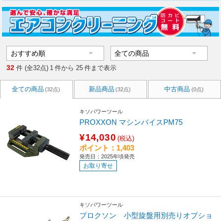
32
件 (全32点)
1
件から
25
件まで表示
全ての商品
新品商品
中古商品
(32点)
(32点)
(0点)
キソパワーツール
PROXXON マシンバイスPM75
¥14,030
(税込)
ポイント：1,403
発売日：2025年頃発売
お取り寄せ
キソパワーツール
プロクソン 小型旋盤用別売りオプショ