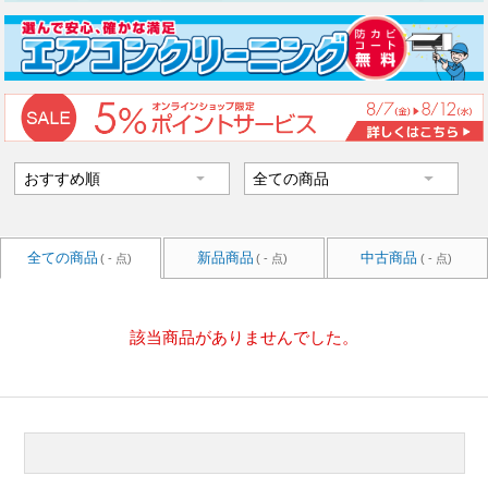
全ての商品
新品商品
中古商品
( - 点)
( - 点)
( - 点)
該当商品がありませんでした。