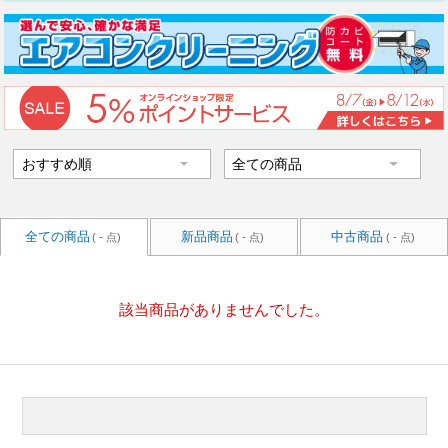
全ての商品
新品商品
中古商品
( - 点)
( - 点)
( - 点)
該当商品がありませんでした。