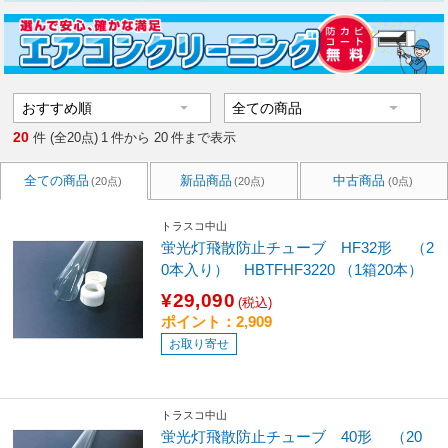
20
件 (全20点)
1
件から
20
件まで表示
全ての商品
新品商品
中古商品
(20点)
(20点)
(0点)
トラスコ中山
蛍光灯飛散防止チューブ HF32形 （2
0本入り） HBTFHF3220 （1箱20本）
¥29,090
(税込)
ポイント：2,909
お取り寄せ
トラスコ中山
蛍光灯飛散防止チューブ 40形 （20