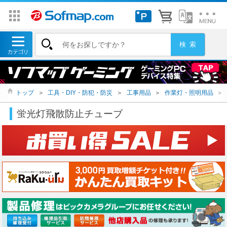
トップ
＞
工具・DIY・防犯・防災
＞
工事用品
＞
作業灯・照明用品
＞
蛍光灯飛散防止チューブ