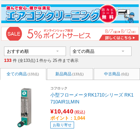
133
件 (全133点)
1
件から
25
件まで表示
全ての商品
新品商品
中古商品
(133点)
(133点)
(0点)
コフロック
小型フローメータRK1710シリーズ RK1
710AIR1LMIN
¥10,440
(税込)
ポイント：1,044
お取り寄せ