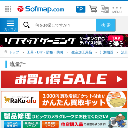
トップ
＞
工具・DIY・防犯・防災
＞
生産加工用品
＞
計測機器
＞
流量
流量計