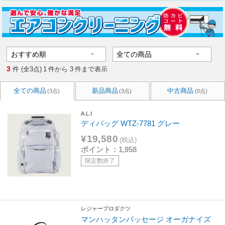
3
件 (全3点)
1
件から
3
件まで表示
全ての商品
新品商品
中古商品
(3点)
(3点)
(0点)
A.L.I
ディバッグ WTZ-7781 グレー
¥19,580
(税込)
ポイント：1,958
限定数終了
レジャープロダクツ
マンハッタンパッセージ オーガナイズ