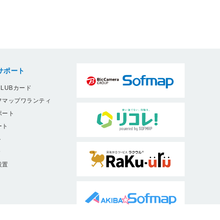
サポート
LUBカード
フマップワランティ
ポート
ート
ト
9
設置