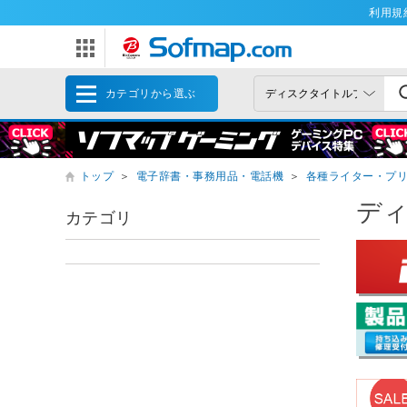
利用規
カテゴリから選ぶ
トップ
＞
電子辞書・事務用品・電話機
＞
各種ライター・プ
デ
カテゴリ