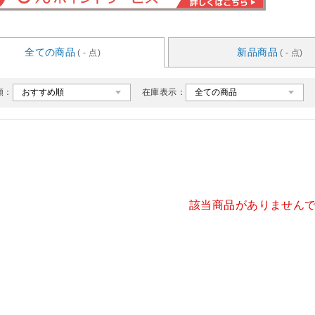
全ての商品
新品商品
( - 点)
( - 点)
順：
在庫表示：
該当商品がありません