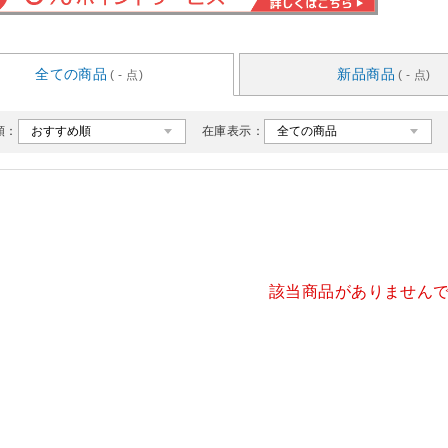
全ての商品
新品商品
( - 点)
( - 点)
順：
在庫表示：
該当商品がありません