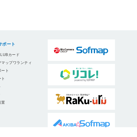
サポート
LUBカード
フマップワランティ
ポート
ート
ト
9
設置