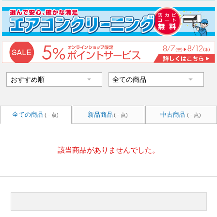
全ての商品
新品商品
中古商品
( - 点)
( - 点)
( - 点)
該当商品がありませんでした。