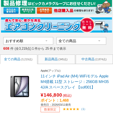
608
件 (全3,219点)
1
件から
25
件まで表示
全ての商品
新品商品
中古商品
(3,219点)
(345点)
(2,874点)
Apple(アップル)
11インチ iPad Air (M4) WiFiモデル Apple
M4搭載 11型 ストレージ：256GB MH35
4J/A スペースグレイ 【sof001】
¥146,800
(税込)
ポイント：1,468
発売日：2026/03/11発売
（1）
数量限定