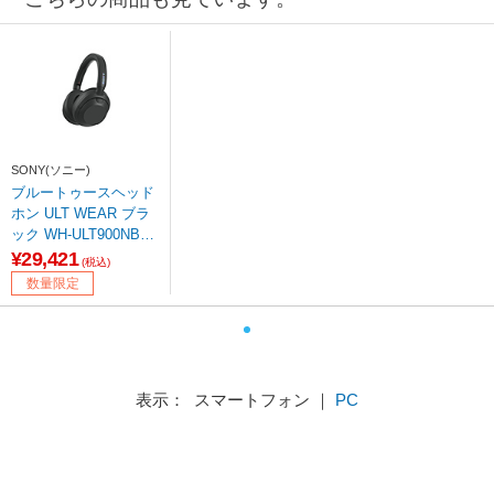
SONY(ソニー)
ブルートゥースヘッド
ホン ULT WEAR ブラ
ック WH-ULT900NB
［ノイズキャンセリン
¥29,421
(税込)
グ対応 /Bluetooth対
数量限定
応］ 【864】
表示： スマートフォン ｜
PC