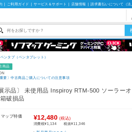
約
|
ご利用ガイド
|
サービス＆サポート
|
店舗情報
|
請求書払いについて（法
ペンタブ（ペンタブレット）
古商品
ON
重要〕中古商品ご購入についての注意事項
展示品〕 未使用品 Inspiroy RTM-500 ソーラー
 箱破損品
フマップ特価
¥12,480
(税込)
消費税¥1,134
税抜¥11,346