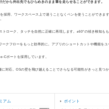
量設計だから外出先でもひらめきのまま筆を走らせることができます。
ルを採用、ワークスペース上で迷うことなくペンを使うことができま
す。
強弱やストローク、タッチを自然に正確に再現します。±60°の傾き検知
ワークフローをもっと効率的に。アプリのショートカットや機能をユ
pe-Cポートを採用しています。
oidの一部機種に対応。OSの壁を飛び越えることでさらなる可能性がきっと見
ミアム
ポイント