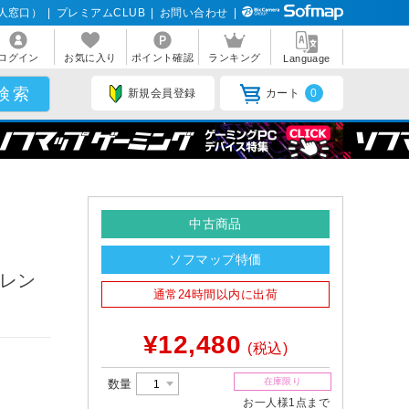
人窓口）
|
プレミアムCLUB
|
お問い合わせ
|
ログイン
お気に入り
ポイント確認
ランキング
Language
新規会員登録
カート
0
中古商品
ソフマップ特価
オレン
通常24時間以内に出荷
¥12,480
(税込)
在庫限り
数量
お一人様1点まで