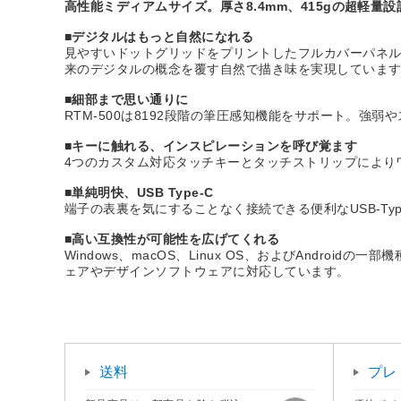
高性能ミディアムサイズ。厚さ8.4mm、415gの超軽
■デジタルはもっと自然になれる
見やすいドットグリッドをプリントしたフルカバーパネ
来のデジタルの概念を覆す自然で描き味を実現していま
■細部まで思い通りに
RTM-500は8192段階の筆圧感知機能をサポート。
■キーに触れる、インスピレーションを呼び覚ます
4つのカスタム対応タッチキーとタッチストリップにより
■単純明快、USB Type-C
端子の表裏を気にすることなく接続できる便利なUSB-Ty
■高い互換性が可能性を広げてくれる
Windows、macOS、Linux OS、およびAndr
ェアやデザインソフトウェアに対応しています。
送料
プレ