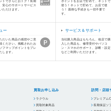
ントでさらにおトク！長期
ポイントをお店で貯めて、ネットで
、安心のサポートサービス
使う！ネットで貯めて、お店で使
いただけます。
う！ 面倒な手続きも一切不要で
す。
ュー
サービス＆サポート
ただいた商品の感想やご意
当社購入商品はもちろん、他店で購
稿ください。掲載されたお
入した商品も、修理受付やパソコ
ソフマップポイントをプレ
ン・スマホのサポート、診断・設定
たします。
などご利用いただけます。
買取お申し込み
訪問・店頭
ラクウル
プレミアムC
買取対象商品
長期保証ソ