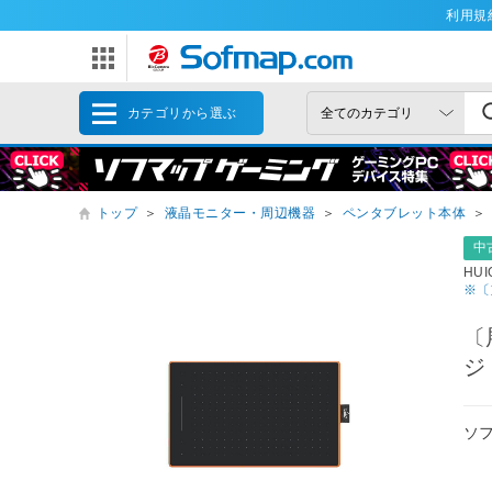
利用規
カテゴリから選ぶ
トップ
＞
液晶モニター・周辺機器
＞
ペンタブレット本体
＞
中
HUI
※〔
〔
ジ
ソ