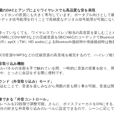
蔵のDACとアンプによりワイヤレスでも高品質な音を表現
ッドホンの音質にも大きく寄与しています。ポータブル向けとして最高
のオーディオ信号処理を行うことで高精度なデジタル信号処理が可能にな
も、持っていなくても、ワイヤレスでハイレゾ相当の高音質を楽しむこと
N時にCDやMP3などの圧縮音源をSBC/AACのコーデックでBluetoot
omm（R）aptX（TM）HD audioによるBluetooth接続時や有線接続時は
CD音源やMP3などの圧縮音源の高音域を補完するので、ハイレゾ相
音取り込み機能
ールパネルの全面を手で触れている間、一時的に音楽の音量を絞り、
合や、とっさに会話をする際に便利です。
ウンド（外音取り込み）モード」
り込むことで、音楽を楽しみながら周囲の音も聞く事が可能。音楽は
整できる「外音コントロール」
のレベルを22段階で調整可能。さらに、ボイスフォーカスをONにす
自分の好きな外音取り込みのレベルに設定できるので、シーンに応じ