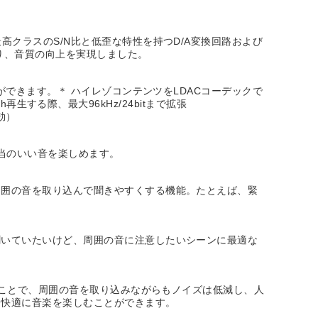
クラスのS/N比と低歪な特性を持つD/A変換回路および
り、音質の向上を実現しました。
ができます。＊ ハイレゾコンテンツをLDACコーデックで
h再生する際、最大96kHz/24bitまで拡張
無効）
当のいい音を楽しめます。
周囲の音を取り込んで聞きやすくする機能。たとえば、緊
聞いていたいけど、周囲の音に注意したいシーンに最適な
ることで、周囲の音を取り込みながらもノイズは低減し、人
て快適に音楽を楽しむことができます。