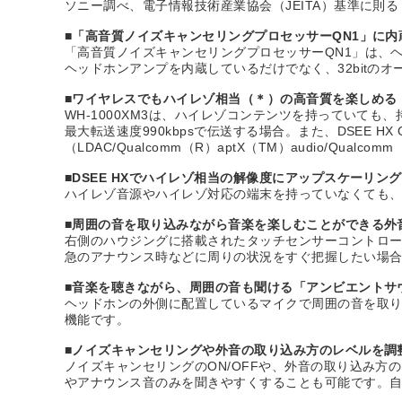
ソニー調べ、電子情報技術産業協会（JEITA）基準に則る
■「高音質ノイズキャンセリングプロセッサーQN1」に内
「高音質ノイズキャンセリングプロセッサーQN1」は、ヘ
ヘッドホンアンプを内蔵しているだけでなく、32bit
■ワイヤレスでもハイレゾ相当（＊）の高音質を楽しめる
WH-1000XM3は、ハイレゾコンテンツを持っていて
最大転送速度990kbpsで伝送する場合。また、DSEE HX O
（LDAC/Qualcomm（R）aptX（TM）audio/Qualc
■DSEE HXでハイレゾ相当の解像度にアップスケーリング
ハイレゾ音源やハイレゾ対応の端末を持っていなくても、
■周囲の音を取り込みながら音楽を楽しむことができる外
右側のハウジングに搭載されたタッチセンサーコントロ
急のアナウンス時などに周りの状況をすぐ把握したい場
■音楽を聴きながら、周囲の音も聞ける「アンビエントサ
ヘッドホンの外側に配置しているマイクで周囲の音を取
機能です。
■ノイズキャンセリングや外音の取り込み方のレベルを調
ノイズキャンセリングのON/OFFや、外音の取り込み方
やアナウンス音のみを聞きやすくすることも可能です。