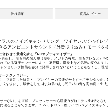
仕様詳細
商品レビュー
界最高クラスのノイズキャンセリング、ワイヤレスでハイ
きるアンビエントサウンド（外音取り込み）モードを
に合わせて最適化する「NCオプティマイザー」
を再生し、装着時の個人差（髪型、メガネの有無、装着ズレなど）を
されている気圧センサーにより、飛行機に搭乗中など気圧の変化に対
キャンセリング性能を存分に発揮しきれないということをなくし、理
サーテクノロジー」
ク）で集音した騒音と、プレイヤーの音楽信号をすべてデジタル化。
方式を統合し、騒音を打ち消す効果のある逆位相の音を高精度に生成
サーQN1」を搭載。プロセッサーの処理能力が前モデル比4倍とな
浸ることができます。＊ ヘッドバンド型ワイヤレスノイズキャンセリ