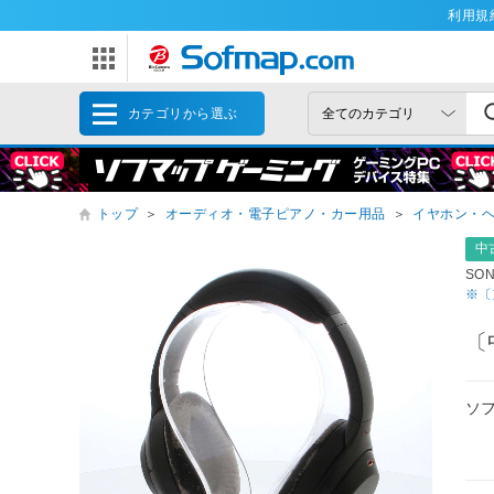
利用規
カテゴリから選ぶ
トップ
＞
オーディオ・電子ピアノ・カー用品
＞
イヤホン・
中
SO
※〔
〔
ソ