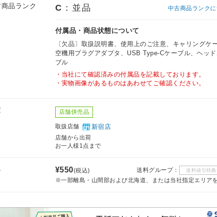
古商品ランク
C
：並品
中古商品ランクに
付属品・商品状態について
〔欠品〕取扱説明書、使用上のご注意、キャリングケ
空機用プラグアダプタ、USB Type-Cケーブル、ヘッ
ブル
当社にて確認済みの付属品を記載しております。
実物画像があるものはあわせてご確認ください。
庫
店舗併売品
取扱店舗
新宿店
店舗から出荷
お一人様1点まで
料
¥550
送料グループ：
(税込)
送料値引特典
※一部離島・山間部および北海道、または当社指定エリア