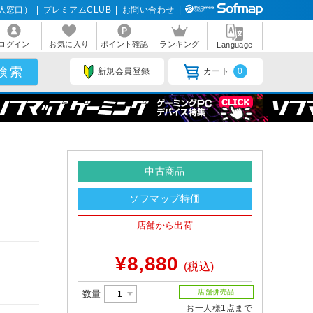
人窓口）
|
プレミアムCLUB
|
お問い合わせ
|
ログイン
お気に入り
ポイント確認
ランキング
Language
新規会員登録
カート
0
中古商品
ソフマップ特価
店舗から出荷
¥8,880
(税込)
店舗併売品
数量
お一人様1点まで