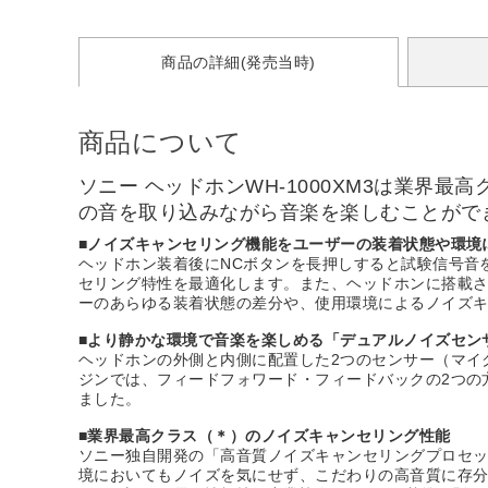
商品の詳細(発売当時)
商品について
ソニー ヘッドホンWH-1000XM3は業
の音を取り込みながら音楽を楽しむことがで
■ノイズキャンセリング機能をユーザーの装着状態や環境
ヘッドホン装着後にNCボタンを長押しすると試験信号音
セリング特性を最適化します。また、ヘッドホンに搭載
ーのあらゆる装着状態の差分や、使用環境によるノイズ
■より静かな環境で音楽を楽しめる「デュアルノイズセン
ヘッドホンの外側と内側に配置した2つのセンサー（マイ
ジンでは、フィードフォワード・フィードバックの2つの
ました。
■業界最高クラス（＊）のノイズキャンセリング性能
ソニー独自開発の「高音質ノイズキャンセリングプロセッ
境においてもノイズを気にせず、こだわりの高音質に存分に