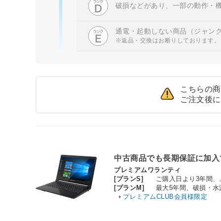
破損などがあり、一部の動作・
通電・起動しない商品（ジャン
※返品・交換はお断りしております。
こちらの商
ご注文後に
中古商品でも長期保証に加入
プレミアムワランティ
[プランS]
ご購入日より3年間
[プランM]
最大5年間、破損・
プレミアムCLUB会員様限定