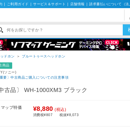
約
|
ご利用ガイド
|
サービス＆サポート
|
店舗情報
|
請求書払いについて（法
ヘッドホン
＞
ブルートゥースヘッドホン
古商品
NY(ソニー)
重要〕中古商品ご購入についての注意事項
中古品〕 WH-1000XM3 ブラック
フマップ特価
¥8,880
(税込)
消費税¥807
税抜¥8,073