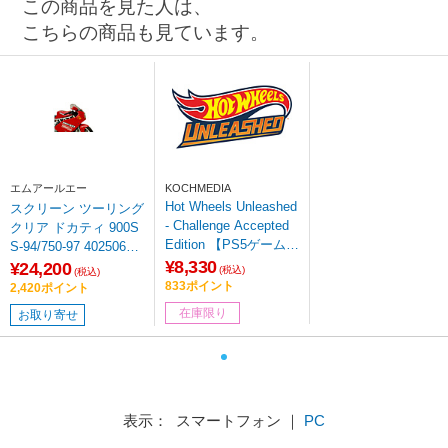
この商品を見た人は、
こちらの商品も見ています。
エムアールエー
KOCHMEDIA
Hot Wheels Unleashed
スクリーン ツーリング
- Challenge Accepted
クリア ドカティ 900S
Edition 【PS5ゲームソ
S-94/750-97 40250665
フト】
¥8,330
03865
¥24,200
(税込)
(税込)
833ポイント
2,420ポイント
在庫限り
お取り寄せ
表示： スマートフォン ｜
PC