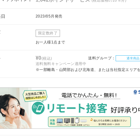
(税込価格の10％分)
売日
2023/05月発売
庫
限定数終了
お一人様1点まで
料
¥0
送料グループ：
(税込)
通常商品
送料無料キャンペーン適用中
※一部離島・山間部および北海道、または当社指定エリア