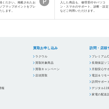
稿ください。掲載されたお
入した商品も、修理受付やパソコ
ソフマップポイントをプレ
ン・スマホのサポート、診断・設定
たします。
などご利用いただけます。
買取お申し込み
訪問・店頭
ラクウル
プレミアムC
買取対象商品
長期保証ソ
買取キャンペーン
月額安心サ
店頭買取
電話＆リモ
訪問サポー
情報
デジタル11
家電の配送