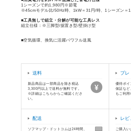
1シーズンで約1,980円※節電
※45cmモデル比/50Hz時、1kW＝31円/時、1シーズン＝1
■工具無しで組立・分解が可能な工具レス
組立仕様：※三脚型/据置き型/壁掛け型
■空気循環、換気に活躍パワフル送風
送料
プレ
新品商品は一部商品を除き税込
優待ポイ
3,300円以上で送料が無料です。
保証など
※詳細はこちらからご確認くださ
もご利用
い。
配送
レビ
ソフマップ・ドットコムは24時間、
ご購入い