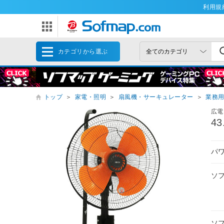
利用規
カテゴリから選ぶ
トップ
＞
家電・照明
＞
扇風機・サーキュレーター
＞
業務
広電
4
パ
ソ
ソ