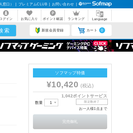
人窓口）
|
プレミアムCLUB
|
お問い合わせ
|
ログイン
お気に入り
ポイント確認
ランキング
Language
新規会員登録
カート
0
ソフマップ特価
¥10,420
(税込)
1,042ポイントサービス
限定数終了
数量
お一人様1点まで