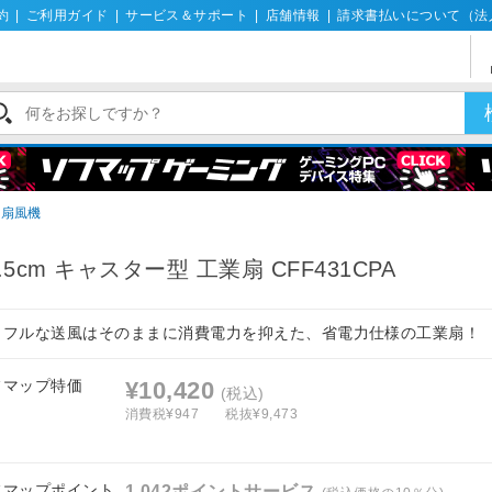
約
|
ご利用ガイド
|
サービス＆サポート
|
店舗情報
|
請求書払いについて（法
用扇風機
3.5cm キャスター型 工業扇 CFF431CPA
ワフルな送風はそのままに消費電力を抑えた、省電力仕様の工業扇！
フマップ特価
¥10,420
(税込)
消費税¥947
税抜¥9,473
フマップポイント
1,042ポイントサービス