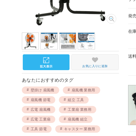
発
在
送
お気に入りに追加
あなたにおすすめのタグ
壁掛け 扇風機
扇風機 業務用
扇風機 節電
組立 工具
広電 扇風機
工業扇 業務用
広電 工業扇
扇風機 組立
工具 節電
キャスター 業務用