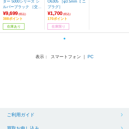
ター 5000シリーズ シ
O6305 ［φ3.5mm ミニ
ルバーブラック ［交流
プラグ］
充電式］
¥9,699
¥1,700
(税込)
(税込)
388ポイント
170ポイント
在庫あり
在庫限り
表示： スマートフォン ｜
PC
ご利用ガイド
買取お申し込み