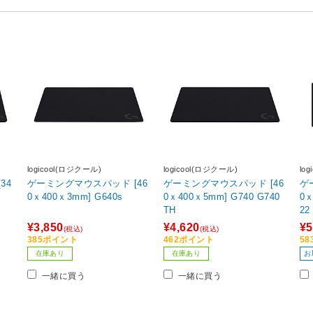
logicool(ロジクール)
logicool(ロジクール)
lo
34
ゲーミングマウスパッド [46
ゲーミングマウスパッド [46
ゲ
0ｘ400ｘ3mm] G640s
0ｘ400ｘ5mm] G740 G740
0ｘ4
TH
22
¥3,850
¥4,620
¥5
(税込)
(税込)
385ポイント
462ポイント
5
在庫あり
在庫あり
お
一緒に買う
一緒に買う