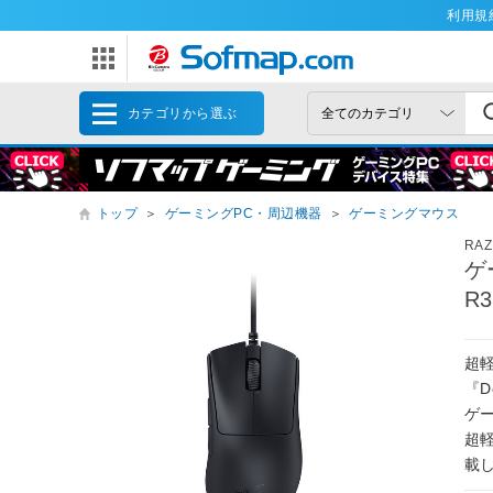
利用規
カテゴリから選ぶ
トップ
＞
ゲーミングPC・周辺機器
＞
ゲーミングマウス
RA
ゲー
R
超
『D
ゲ
超軽
載