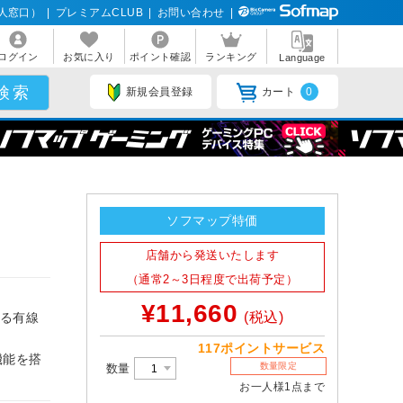
人窓口）
|
プレミアムCLUB
|
お問い合わせ
|
ログイン
お気に入り
ポイント確認
ランキング
Language
新規会員登録
カート
0
-
ソフマップ特価
店舗から発送いたします
（通常2～3日程度で出荷予定）
¥11,660
(税込)
得る有線
117ポイントサービス
機能を搭
数量限定
数量
お一人様1点まで