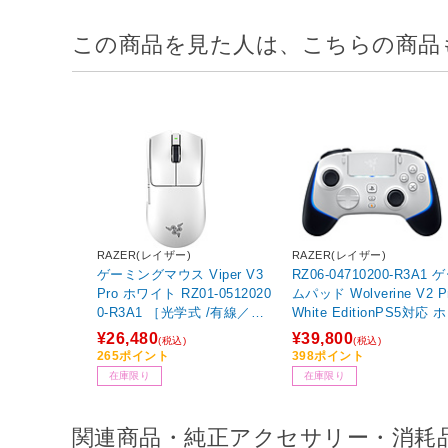
この商品を見た人は、こちらの商品
RAZER(レイザー)
RAZER(レイザー)
ゲーミングマウス Viper V3
RZ06-04710200-R3A1 
Pro ホワイト RZ01-0512020
ムパッド Wolverine V2 P
0-R3A1 ［光学式 /有線／無
White EditionPS5対応 
線(ワイヤレス) /6ボタン /US
イト ［USB /Windows /2
¥26,480
¥39,800
(税込)
(税込)
B］
ボタン］
265ポイント
398ポイント
在庫限り
在庫限り
関連商品・純正アクセサリー・消耗