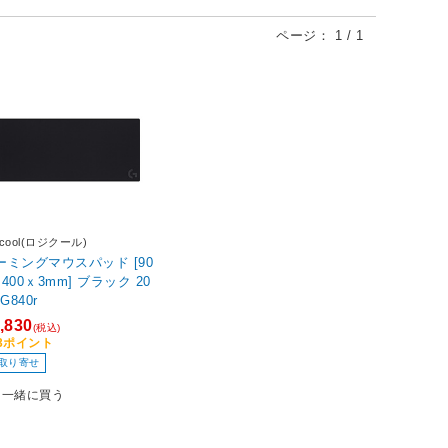
ページ：
1
/
1
gicool(ロジクール)
ーミングマウスパッド [90
00ｘ3mm] ブラック 20
 G840r
,830
(税込)
83ポイント
取り寄せ
一緒に買う