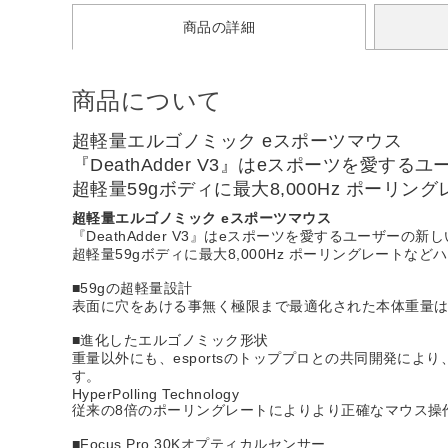
商品の詳細
商品について
超軽量エルゴノミック eスポーツマウス
『DeathAdder V3』はeスポーツを愛
超軽量59gボディに最大8,000Hz ポー
超軽量エルゴノミック eスポーツマウス
『DeathAdder V3』はeスポーツを愛するユーザー
超軽量59gボディに最大8,000Hz ポーリングレートな
■59gの超軽量設計
表面に穴をあける事無く極限まで最適化された本体重量は
■進化したエルゴノミック形状
重量以外にも、esportsのトッププロとの共同開発により
す。
HyperPolling Technology
従来の8倍のポーリングレートによりより正確なマウス操
■Focus Pro 30Kオプティカルセンサー