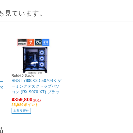
も見ています。
Rabbit0 Studio
RBST-7800X3D-5070BK ゲ
ゲー
ーミングデスクトップパソ
ro
コン (RX 9070 XT) ブラック
ホワ
［Windows11 Home /AMD
4
¥359,800
(税込)
Ryzen7 /メモリ：32GB /SS
35,980ポイント
D：1TB /Officeソフト無
お取り寄せ
し］
品