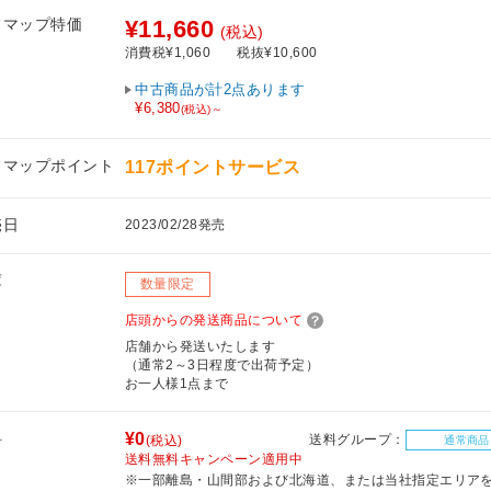
フマップ特価
¥11,660
(税込)
消費税¥1,060
税抜¥10,600
中古商品が計2点あります
¥6,380
(税込)～
フマップポイント
117ポイントサービス
売日
2023/02/28発売
庫
数量限定
店頭からの発送商品について
店舗から発送いたします
（通常2～3日程度で出荷予定）
お一人様1点まで
料
¥0
送料グループ：
(税込)
通常商品
送料無料キャンペーン適用中
※一部離島・山間部および北海道、または当社指定エリア