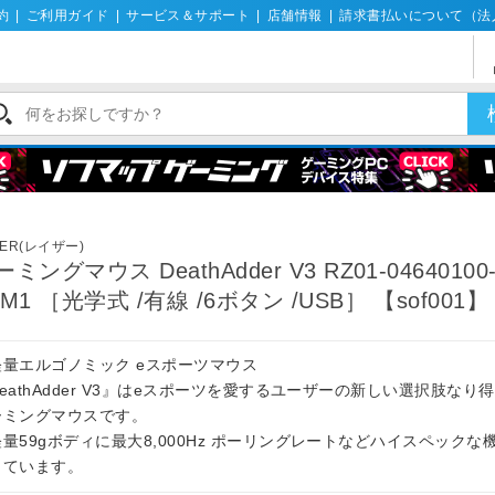
約
|
ご利用ガイド
|
サービス＆サポート
|
店舗情報
|
請求書払いについて（法
ZER(レイザー)
ミングマウス DeathAdder V3 RZ01-04640100
3M1 ［光学式 /有線 /6ボタン /USB］ 【sof001】
軽量エルゴノミック eスポーツマウス
eathAdder V3』はeスポーツを愛するユーザーの新しい選択肢なり
ーミングマウスです。
量59gボディに最大8,000Hz ポーリングレートなどハイスペックな
しています。