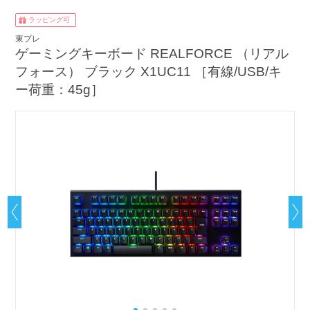
ラッピング可
東プレ
ゲーミングキーボード REALFORCE （リアル
フォース） ブラック X1UC11 ［有線/USB/キ
ー荷重：45g］