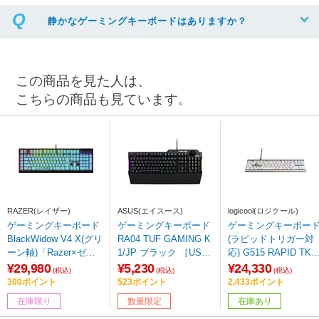
静かなゲーミングキーボードはありますか？
この商品を見た人は、
こちらの商品も見ています。
RAZER(レイザー)
ASUS(エイスース)
logicool(ロジクール)
ゲーミングキーボード
ゲーミングキーボード
ゲーミングキーボー
BlackWidow V4 X(グリ
RA04 TUF GAMING K
(ラピッドトリガー対
ーン軸)「Razer×ゼン
1/JP ブラック ［USB
応) G515 RAPID TKL
レスゾーンゼロコラ
/有線］ 【sof001】
ホワイト G515-TKL-R
¥29,980
¥5,230
¥24,330
(税込)
(税込)
(税込)
ボ」 Zenless Zone Zer
TWH ［有線 /USB］
300ポイント
523ポイント
2,433ポイント
o Edition RZ03-047044
【864】
在庫限り
数量限定
在庫あり
00-R3J1 ［有線 /日本