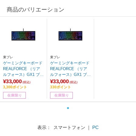
商品のバリエーション
東プレ
東プレ
ゲーミングキーボード
ゲーミングキーボード
REALFORCE （リア
REALFORCE （リア
ルフォース）GX1 ブラ
ルフォース）GX1 ブラ
ック X1UD11(英語配
ック X1UD13(英語配
¥33,000
¥33,000
(税込)
(税込)
列)［有線/USB/キー荷
列)［有線/USB/キー荷
3,300ポイント
330ポイント
重：45g］
重：30g］
在庫限り
在庫限り
表示： スマートフォン ｜
PC