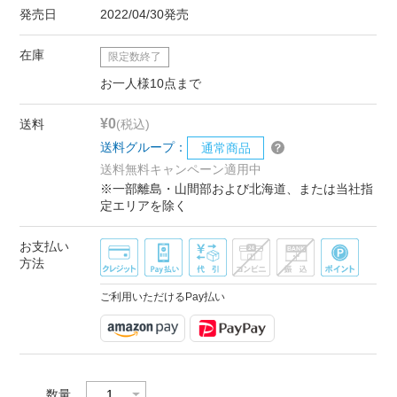
発売日
2022/04/30発売
在庫
限定数終了
お一人様10点まで
¥0
送料
(税込)
送料グループ：
通常商品
送料無料キャンペーン適用中
※一部離島・山間部および北海道、または当社指
定エリアを除く
お支払い
方法
ご利用いただけるPay払い
数量