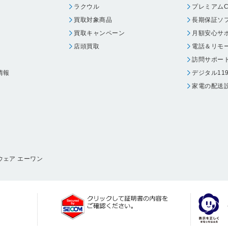
ラクウル
プレミアムC
買取対象商品
長期保証ソ
買取キャンペーン
月額安心サ
店頭買取
電話＆リモ
訪問サポー
情報
デジタル11
家電の配送
ウェア エーワン