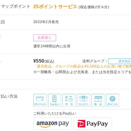
フマップポイント
25ポイントサービス
(税込価格の5％分)
売日
2023年2月発売
庫
在庫限り
通常24時間以内に出荷
料
¥550
送料グループ：
(税込)
通常商品
「通常商品」グループの商品を¥3,300以上のお買い物で無
※一部離島・山間部および北海道、または当社指定エリア
支払い方法
ご利用いただけるPay払い