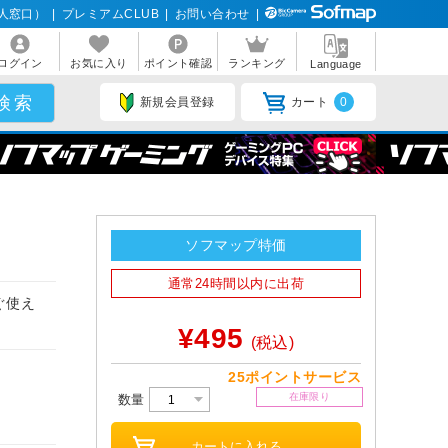
人窓口）
|
プレミアムCLUB
|
お問い合わせ
|
ログイン
お気に入り
ポイント確認
ランキング
Language
新規会員登録
カート
0
ソフマップ特価
通常24時間以内に出荷
ぐ使え
¥495
(税込)
25ポイントサービス
在庫限り
数量