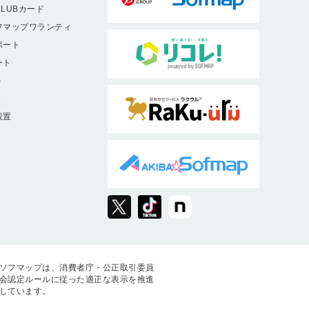
LUBカード
フマップワランティ
ポート
ート
ト
9
設置
ソフマップは、消費者庁・公正取引委員
会認定ルールに従った適正な表示を推進
しています。