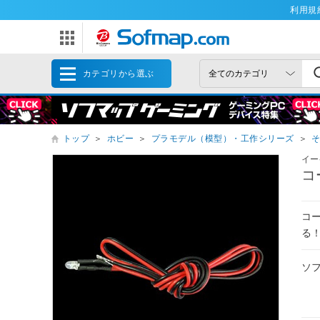
利用規
カテゴリから選ぶ
トップ
＞
ホビー
＞
プラモデル（模型）・工作シリーズ
＞
イー
コ
コ
る
ソ