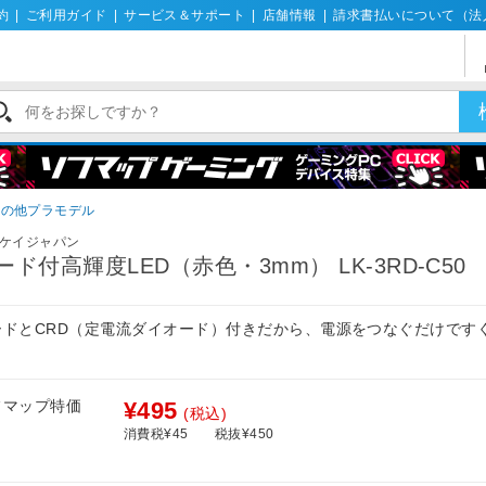
約
|
ご利用ガイド
|
サービス＆サポート
|
店舗情報
|
請求書払いについて（法
その他プラモデル
ケイジャパン
ード付高輝度LED（赤色・3mm） LK-3RD-C50
ードとCRD（定電流ダイオード）付きだから、電源をつなぐだけです
！
フマップ特価
¥495
(税込)
消費税¥45
税抜¥450