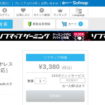
人窓口）
|
プレミアムCLUB
|
お問い合わせ
|
ログイン
お気に入り
ポイント確認
ランキング
Language
新規会員登録
カート
0
ソフマップ特価
イヤレス
¥3,380
(税込)
対応］
338ポイントサービス
限定数終了
数量
othステ
お一人様1点まで