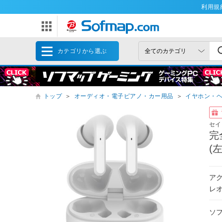
利用規
カテゴリから選ぶ
トップ
＞
オーディオ・電子ピアノ・カー用品
＞
イヤホン・
セイ
完
(
アク
レ
ソ