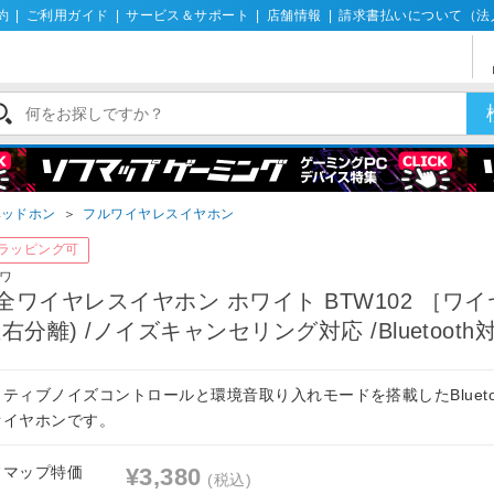
約
|
ご利用ガイド
|
サービス＆サポート
|
店舗情報
|
請求書払いについて（法
ヘッドホン
＞
フルワイヤレスイヤホン
ラッピング可
ワ
全ワイヤレスイヤホン ホワイト BTW102 ［ワ
左右分離) /ノイズキャンセリング対応 /Bluetooth
ティブノイズコントロールと環境音取り入れモードを搭載したBlueto
オイヤホンです。
フマップ特価
¥3,380
(税込)