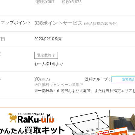
消費税¥307
税抜¥3,073
フマップポイント
338ポイントサービス
(税込価格の10％分)
売日
2023/02/10発売
庫
限定数終了
お一人様1点まで
料
¥0
送料グループ：
(税込)
通常商品
送料無料キャンペーン適用中
※一部離島・山間部および北海道、または当社指定エリア