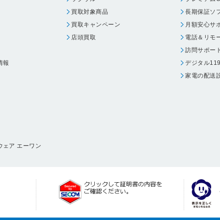
買取対象商品
長期保証ソ
買取キャンペーン
月額安心サ
店頭買取
電話＆リモ
訪問サポー
情報
デジタル11
家電の配送
ウェア エーワン