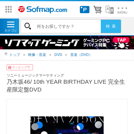
トップ
＞
映像・音楽
＞
DVD
＞
音楽（DVD）
ラッピング可
ソニーミュージックマーケティング
乃木坂46/ 10th YEAR BIRTHDAY LIVE 完全生
産限定盤DVD