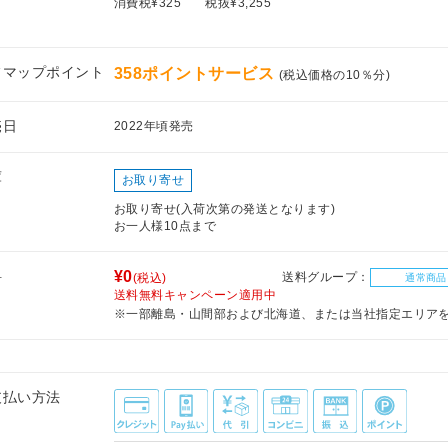
消費税¥325
税抜¥3,255
フマップポイント
358ポイントサービス
(税込価格の10％分)
売日
2022年頃発売
庫
お取り寄せ
お取り寄せ(入荷次第の発送となります)
お一人様10点まで
料
¥0
送料グループ：
(税込)
通常商品
送料無料キャンペーン適用中
※一部離島・山間部および北海道、または当社指定エリア
支払い方法