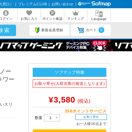
人窓口）
|
プレミアムCLUB
|
お問い合わせ
|
ログイン
お気に入り
ポイント確認
ランキング
Language
新規会員登録
カート
0
 ノー
ソフマップ特価
ラワー
お取り寄せ(入荷次第の発送となります)
¥3,580
(税込)
ないスリ
358ポイントサービス
お取り寄せ
数量
お一人様10点まで