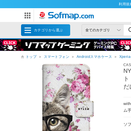
利用規
カテゴリから選ぶ
トップ
＞
スマートフォン
＞
Androidスマホケース
＞
Xper
CA
N
ト
だに
wi
ム
ソ