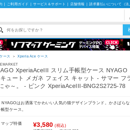
約
|
ご利用ガイド
|
サービス＆サポート
|
店舗情報
|
請求書払いについて（法
iaケース
＞
Xperia Ace ケース
SEMARKET
YAGO XperiaAceIII スリム手帳型ケース NYAGO
 キュート メガネ フェイス キャット - サマー フ
ゃ～。 - ピンク XperiaAceIII-BNG2S2725-78
th NYAGOはお洒落でかわいい人気の猫デザインブランド。かさばら
手帳型ケース。
フマップ特価
¥3,580
(税込)