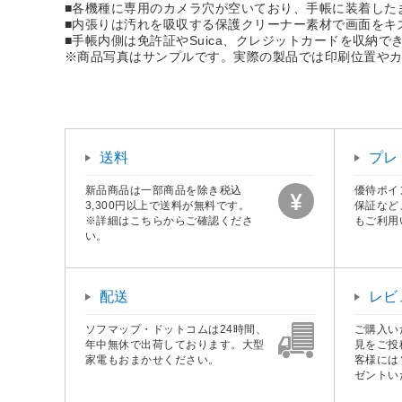
■各機種に専用のカメラ穴が空いており、手帳に装着した
■内張りは汚れを吸収する保護クリーナー素材で画面をキ
■手帳内側は免許証やSuica、クレジットカードを収納で
※商品写真はサンプルです。実際の製品では印刷位置や
送料
プレ
新品商品は一部商品を除き税込
優待ポイ
3,300円以上で送料が無料です。
保証など
※詳細はこちらからご確認くださ
もご利用
い。
配送
レビ
ソフマップ・ドットコムは24時間、
ご購入い
年中無休で出荷しております。大型
見をご投
家電もおまかせください。
客様には
ゼントい