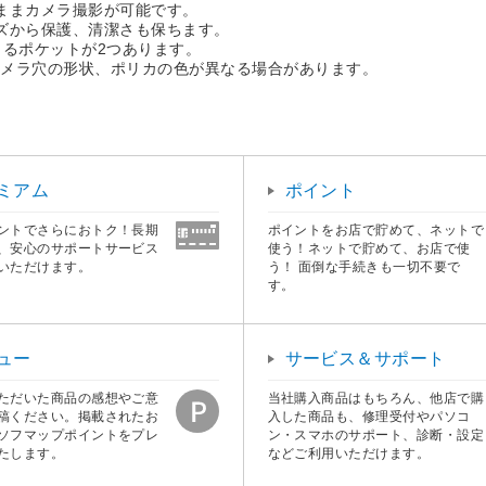
ままカメラ撮影が可能です。
ズから保護、清潔さも保ちます。
きるポケットが2つあります。
カメラ穴の形状、ポリカの色が異なる場合があります。
ミアム
ポイント
ントでさらにおトク！長期
ポイントをお店で貯めて、ネットで
、安心のサポートサービス
使う！ネットで貯めて、お店で使
いただけます。
う！ 面倒な手続きも一切不要で
す。
ュー
サービス＆サポート
ただいた商品の感想やご意
当社購入商品はもちろん、他店で購
稿ください。掲載されたお
入した商品も、修理受付やパソコ
ソフマップポイントをプレ
ン・スマホのサポート、診断・設定
たします。
などご利用いただけます。