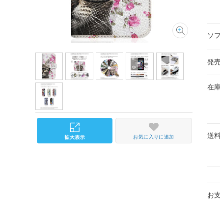
ソ
発
在
送
お気に入りに追加
お