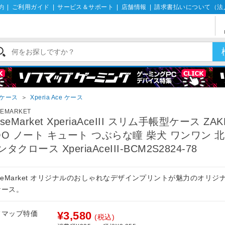
約
|
ご利用ガイド
|
サービス＆サポート
|
店舗情報
|
請求書払いについて（法
iaケース
＞
Xperia Ace ケース
SEMARKET
seMarket XperiaAceIII スリム手帳型ケース ZAK
OO ノート キュート つぶらな瞳 柴犬 ワンワン 
タクロース XperiaAceIII-BCM2S2824-78
seMarket オリジナルのおしゃれなデザインプリントが魅力のオリジ
ケース。
フマップ特価
¥3,580
(税込)