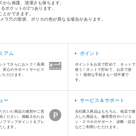
ズから保護、清潔さも保ちます。
きるポケットが2つあります。
ことができます。
カメラ穴の形状、ポリカの色が異なる場合があります。
ミアム
ポイント
ントでさらにおトク！長期
ポイントをお店で貯めて、ネットで
、安心のサポートサービス
使う！ネットで貯めて、お店で使
いただけます。
う！ 面倒な手続きも一切不要で
す。
ュー
サービス＆サポート
ただいた商品の感想やご意
当社購入商品はもちろん、他店で購
稿ください。掲載されたお
入した商品も、修理受付やパソコ
ソフマップポイントをプレ
ン・スマホのサポート、診断・設定
たします。
などご利用いただけます。