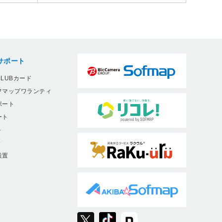
サポート
LUBカード
フマップワランティ
ポート
ート
ト
9
設置