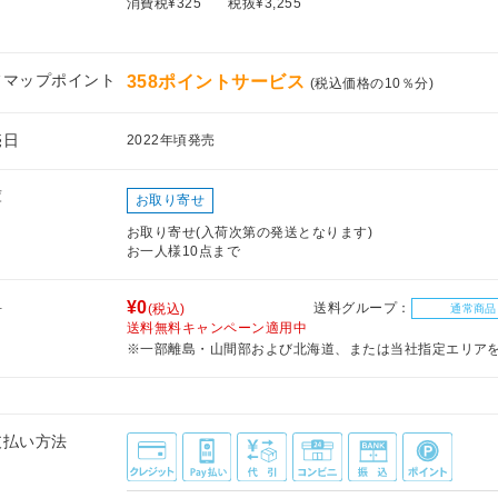
消費税¥325
税抜¥3,255
フマップポイント
358ポイントサービス
(税込価格の10％分)
売日
2022年頃発売
庫
お取り寄せ
お取り寄せ(入荷次第の発送となります)
お一人様10点まで
料
¥0
送料グループ：
(税込)
通常商品
送料無料キャンペーン適用中
※一部離島・山間部および北海道、または当社指定エリア
支払い方法