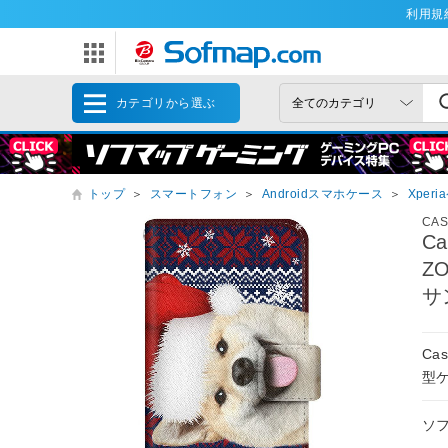
利用規
カテゴリから選ぶ
トップ
＞
スマートフォン
＞
Androidスマホケース
＞
Xper
CA
Ca
Z
サン
Ca
型
ソ