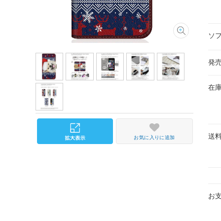
ソ
発
在
送
お気に入りに追加
お