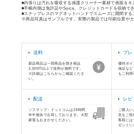
■内張りは汚れを吸収する保護クリーナー素材で画面をキ
■手帳内側は免許証やSuica、クレジットカードを収納で
■スナップレスのマグネットハンドでスムーズに開閉する
※商品写真はサンプルです。実際の製品では印刷位置や
送料
プレ
新品商品は一部商品を除き税込
優待ポイ
3,300円以上で送料が無料です。
保証など
※詳細はこちらからご確認くださ
もご利用
い。
配送
レビ
ソフマップ・ドットコムは24時間、
ご購入い
年中無休で出荷しております。大型
見をご投
家電もおまかせください。
客様には
ゼントい