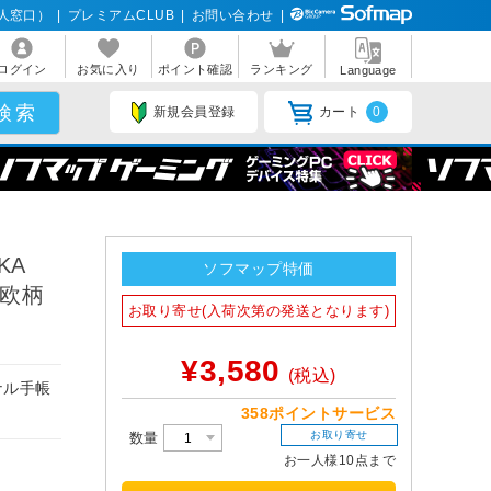
人窓口）
|
プレミアムCLUB
|
お問い合わせ
|
ログイン
お気に入り
ポイント確認
ランキング
Language
新規会員登録
カート
0
KA
ソフマップ特価
北欧柄
お取り寄せ(入荷次第の発送となります)
¥3,580
(税込)
ナル手帳
358ポイントサービス
お取り寄せ
数量
お一人様10点まで