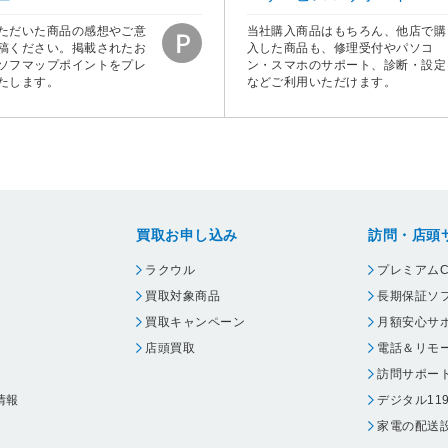
ただいた商品の感想やご意
当社購入商品はもちろん、他店で購
稿ください。掲載されたお
入した商品も、修理受付やパソコ
ソフマップポイントをプレ
ン・スマホのサポート、診断・設定
たします。
などご利用いただけます。
買取お申し込み
訪問・店頭
ラクウル
プレミアムC
買取対象商品
長期保証ソ
買取キャンペーン
月額安心サ
店頭買取
電話＆リモ
訪問サポー
情報
デジタル11
家電の配送