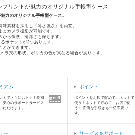
デザインプリントが魅力のオリジナル手帳型ケース。
トが魅力のオリジナル手帳型ケース。
特殊素材を採用し『薄さ強さ』を両立。
ままカメラ撮影が可能です。
ズから保護、清潔さも保ちます。
きるポケットが2つあります。
ことができます。
カメラ穴の形状、ポリカの色が異なる場合があります。
ミアム
ポイント
ントでさらにおトク！長期
ポイントをお店で貯めて、ネットで
、安心のサポートサービス
使う！ネットで貯めて、お店で使
いただけます。
う！ 面倒な手続きも一切不要で
す。
ュー
サービス＆サポート