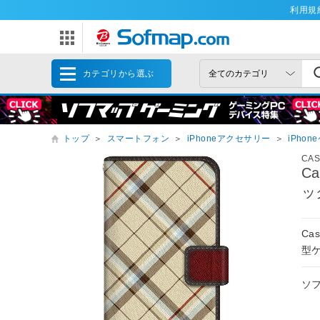
利用規
カテゴリから選ぶ
トップ
＞
スマートフォン
＞
iPhoneアクセサリー
＞
iPhon
CA
C
ッ
Ca
型
ソ