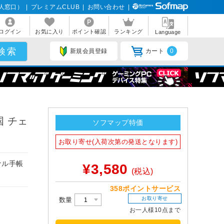
人窓口）
|
プレミアムCLUB
|
お問い合わせ
|
ログイン
お気に入り
ポイント確認
ランキング
Language
新規会員登録
カート
0
英国 チェ
ソフマップ特価
お取り寄せ(入荷次第の発送となります)
ナル手帳
¥3,580
(税込)
358ポイントサービス
お取り寄せ
数量
お一人様10点まで