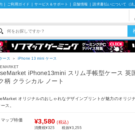
約
|
ご利用ガイド
|
サービス＆サポート
|
店舗情報
|
請求書払いについて（法
eケース
＞
iPhone 13 mini ケース
SEMARKET
aseMarket iPhone13mini スリム手帳型ケース 
ク柄 クラシカル ノート
seMarket オリジナルのおしゃれなデザインプリントが魅力のオリジ
ケース。
フマップ特価
¥3,580
(税込)
消費税¥325
税抜¥3,255