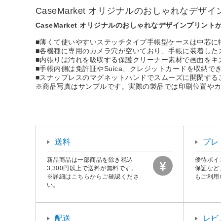
CaseMarket オリジナルのおしゃれな
CaseMarket オリジナルのおしゃれなデザインプリン
■薄くて使いやすいステッチタイプ手帳型ケースは中芯に
■各機種に専用のカメラ穴が空いており、手帳に装着した
■内張りは汚れを吸収する保護クリーナー素材で画面をキ
■手帳内側は免許証やSuica、クレジットカードを収納で
■スナップレスのマグネットハンドでスムーズに開閉する
※商品写真はサンプルです。実際の製品では印刷位置や
送料
プレ
新品商品は一部商品を除き税込
優待ポイ
3,300円以上で送料が無料です。
保証など
※詳細はこちらからご確認くださ
もご利用
い。
配送
レビ