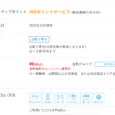
フマップポイント
358ポイントサービス
(税込価格の10％分)
売日
2022/11/22発売
庫
お取り寄せ
お取り寄せ(入荷次第の発送となります)
お一人様10点まで
料
¥0
送料グループ：
(税込)
通常商品
送料無料キャンペーン適用中
※一部離島・山間部および北海道、または当社指定エリア
支払い方法
ご利用いただけるPay払い