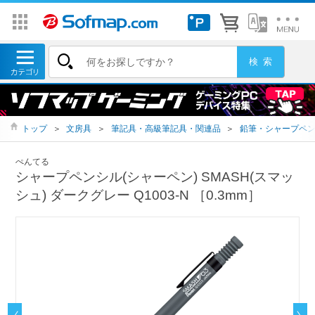
トップ
＞
文房具
＞
筆記具・高級筆記具・関連品
＞
鉛筆・シャープペ
ぺんてる
シャープペンシル(シャーペン) SMASH(スマッ
シュ) ダークグレー Q1003-N ［0.3mm］