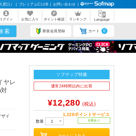
人窓口）
|
プレミアムCLUB
|
お問い合わせ
|
ログイン
お気に入り
ポイント確認
ランキング
Language
新規会員登録
カート
0
ソフマップ特価
ワイヤレ
通常24時間以内に出荷
h対
¥12,280
(税込)
1,228ポイントサービス
デザイ
在庫あり
数量