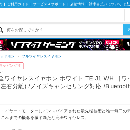
約
|
ご利用ガイド
|
サービス＆サポート
|
店舗情報
|
請求書払いについて（法
ヘッドホン
＞
フルワイヤレスイヤホン
ラッピング可
OT
全ワイヤレスイヤホン ホワイト TE-J1-WH ［
(左右分離) /ノイズキャンセリング対応 /Bluetoot
］
ン・イヤー・モニターにインスパイアされた最先端技術と唯一無二の
。これまでの概念を覆す新たな完全ワイヤレス。