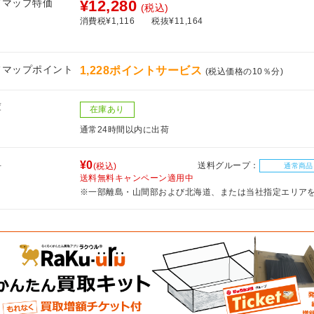
フマップ特価
¥12,280
(税込)
消費税¥1,116
税抜¥11,164
フマップポイント
1,228ポイントサービス
(税込価格の10％分)
庫
在庫あり
通常24時間以内に出荷
料
¥0
送料グループ：
(税込)
通常商品
送料無料キャンペーン適用中
※一部離島・山間部および北海道、または当社指定エリア