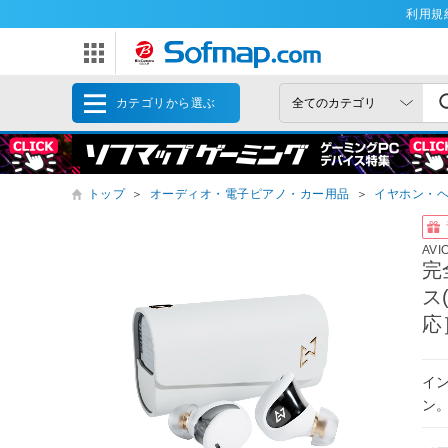
利用規
カテゴリから選ぶ
トップ
＞
オーディオ・電子ピアノ・カー用品
＞
イヤホン・
AVI
完
ス
応
イ
ン