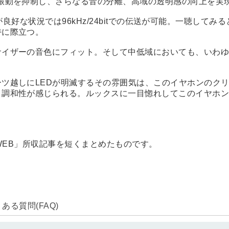
振動を抑制し、さらなる音の分離、高域の透明感の向上を実
環境が良好な状況では96kHz/24bitでの伝送が可能。一聴
特に際立つ。
サイザーの音色にフィット。そして中低域においても、いわ
ツ越しにLEDが明滅するその雰囲気は、このイヤホンのク
、調和性が感じられる。ルックスに一目惚れしてこのイヤホ
E WEB」所収記事を短くまとめたものです。
る質問(FAQ)