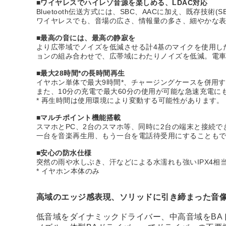
■ワイヤレスでハイレゾ音源を楽しめる、LDAC対応
Bluetooth伝送方式には、SBC、AACに加え、既存技術
ワイヤレスでも、音場の広さ、情報量の多さ、細やかな表
■最高の音には、最高の静寂を
より広帯域でノイズを低減させる計4基のマイクを使用し
ョンの組み合わせで、広帯域にわたりノイズを低減。電
■最大28時間*の長時間再生
イヤホン単体で最大9時間*、チャージングケースを併用
また、10分の充電で最大60分の使用が可能な急速充電に
* 再生時間は使用環境により変動する可能性があります。
■マルチポイント機能搭載
スマホとPC、2台のスマホ等、同時に2台の端末と接続
一台を音楽再生用、もう一台を電話待受用にすることも
■安心の防水仕様
突然の雨や水しぶき、汗などによる水濡れも強いIPX4
* イヤホン本体のみ
高域のエッジ感表現、ソリッドに引き締まった音
低音域をダイナミックドライバー、中高音域をBA