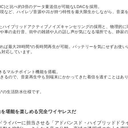
(SBC)と比べ約3倍のデータ量送信が可能なLDACを採用。
現など、ハイレゾ音源やJ1が持つ特性を最大限生かしながら、音楽
たハイブリッドアクティブノイズキャンセリングの採用と、物理的に
車や車の走行音、街中の雑踏や人の話し声が気になる場所でも、静寂
すれば最大28時間*の長時間再生が可能。バッテリーを気にせずお使
も対応しています。
できるマルチポイント機能を搭載。
できるので、音楽再生中も別端末にかかってきた着信を逃すことはあ
相当*の生活防水仕様です。
像を堪能を楽しめる完全ワイヤレスだ
ドライバーに担当させる「アドバンスド・ハイブリッドドラ