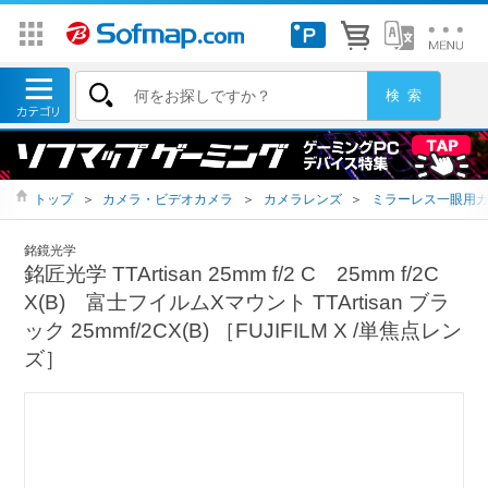
トップ
＞
カメラ・ビデオカメラ
＞
カメラレンズ
＞
ミラーレス一眼用
銘鏡光学
銘匠光学 TTArtisan 25mm f/2 C 25mm f/2C
X(B) 富士フイルムXマウント TTArtisan ブラ
ック 25mmf/2CX(B) ［FUJIFILM X /単焦点レン
ズ］