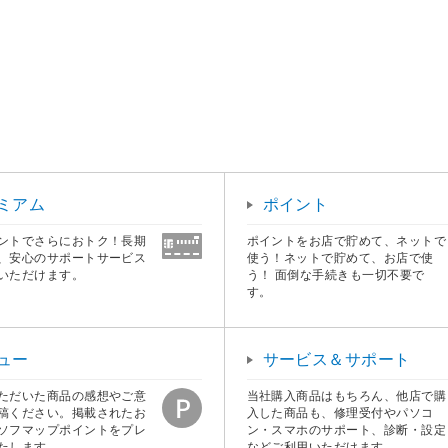
ミアム
ポイント
ントでさらにおトク！長期
ポイントをお店で貯めて、ネットで
、安心のサポートサービス
使う！ネットで貯めて、お店で使
いただけます。
う！ 面倒な手続きも一切不要で
す。
ュー
サービス＆サポート
ただいた商品の感想やご意
当社購入商品はもちろん、他店で購
稿ください。掲載されたお
入した商品も、修理受付やパソコ
ソフマップポイントをプレ
ン・スマホのサポート、診断・設定
たします。
などご利用いただけます。