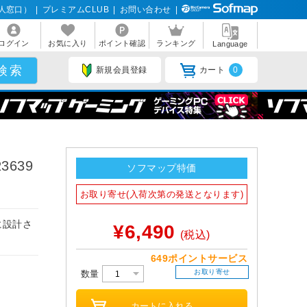
人窓口）
|
プレミアムCLUB
|
お問い合わせ
|
ログイン
お気に入り
ポイント確認
ランキング
Language
新規会員登録
カート
0
R3639
ソフマップ特価
お取り寄せ(入荷次第の発送となります)
に設計さ
¥6,490
(税込)
649ポイントサービス
お取り寄せ
数量