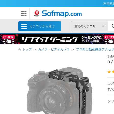
利用規
カテゴリから選ぶ
トップ
＞
カメラ・ビデオカメラ
＞
プロ向け動画撮影アクセ
SMA
α7
カ
れ
ソ