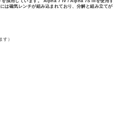
ています。 Alpha 7 IV / Alpha 7S IIIを使用す
底には磁気レンチが組み込まれており、分解と組み立てが
ます）