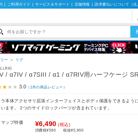
約
|
ご利用ガイド
|
サービス＆サポート
|
店舗情報
|
請求書払いについて（法
サリー
＞
リグ
LLRIG
V / α7IV / α7SIII / α1 / α7RIV用ハーフケージ S
3.0
（1件の商品レビュー）
メラ本体アクセサリ拡張インターフェイスとボディ保護をできるよう
ています。 2つのサイドロックパーツが含まれています。
フマップ特価
¥6,490
(税込)
消費税¥590
税抜¥5,900