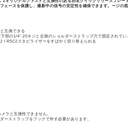
 / RSC 2オリジナルファストと互換性のある別名クイックリリースプレートを採用し
ンターフェースを保護し、撮影中の信号の安定性を確保できます。ージの
テムと互換できる
下部の1/4”-20ネジと左側のショルダーストラップ穴で固定されてい
RS 2 / RSC2スタビライザーをすばやく切り替えられる
7RIVカメラと互換性できません。
ルダーストラップをフックで外す必要があります。