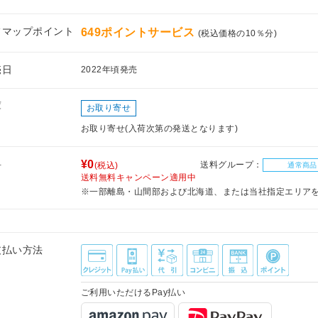
フマップポイント
649ポイントサービス
(税込価格の10％分)
売日
2022年頃発売
庫
お取り寄せ
お取り寄せ(入荷次第の発送となります)
料
¥0
送料グループ：
(税込)
通常商品
送料無料キャンペーン適用中
※一部離島・山間部および北海道、または当社指定エリア
支払い方法
ご利用いただけるPay払い