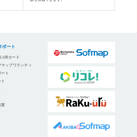
サポート
LUBカード
フマップワランティ
ポート
ート
ト
9
設置