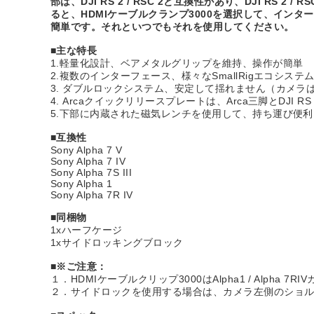
部は、DJI RS 2 / RSC 2と互換性があり、DJI RS 2
ると、HDMIケーブルクランプ3000を選択して、イ
簡単です。それといつでもそれを使用してください。
■主な特長
1.軽量化設計、ベアメタルグリップを維持、操作が簡単
2.複数のインターフェース、様々なSmallRigエコシス
3. ダブルロックシステム、安定して揺れません（カメラは
4. Arcaクイックリリースプレートは、Arca三脚とDJI 
5.下部に内蔵された磁気レンチを使用して、持ち運び便利
■互換性
Sony Alpha 7 V
Sony Alpha 7 IV
Sony Alpha 7S III
Sony Alpha 1
Sony Alpha 7R IV
■同梱物
1xハーフケージ
1xサイドロッキングブロック
■※ご注意：
１．HDMIケーブルクリップ3000はAlpha1 / Alpha 
２．サイドロックを使用する場合は、カメラ左側のショ