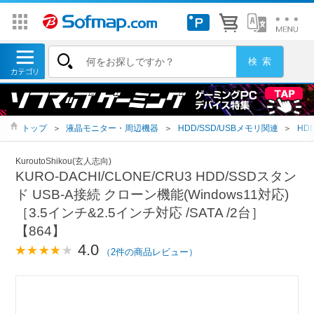
トップ
＞
液晶モニター・周辺機器
＞
HDD/SSD/USBメモリ関連
＞
HD
KuroutoShikou(玄人志向)
KURO-DACHI/CLONE/CRU3 HDD/SSDスタン
ド USB-A接続 クローン機能(Windows11対応)
［3.5インチ&2.5インチ対応 /SATA /2台］
【864】
4.0
（2件の商品レビュー）