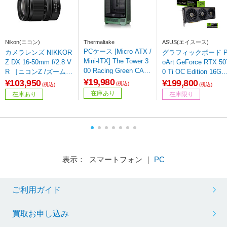
Nikon(ニコン)
Thermaltake
ASUS(エイスース)
PCケース [Micro ATX /
カメラレンズ NIKKOR
グラフィックボード P
Mini-ITX] The Tower 3
Z DX 16-50mm f/2.8 V
oArt GeForce RTX 50
00 Racing Green CA-1
R ［ニコンZ /ズームレ
0 Ti OC Edition 16GB
Y4-00SCWN-00
¥19,980
ンズ］
GDDR7 PROART-RTX
¥103,950
¥199,800
(税込)
(税込)
(税込)
5070TI-O16G ［GeFo
在庫あり
在庫あり
在庫限り
ce RTXシリーズ /16G
B］
表示： スマートフォン ｜
PC
ご利用ガイド
買取お申し込み