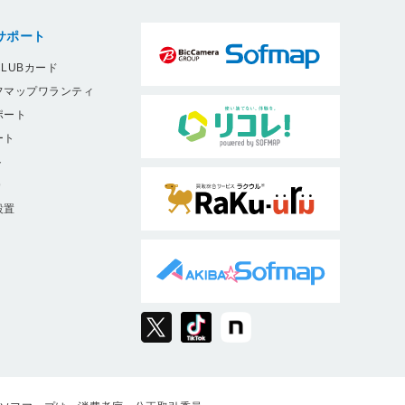
サポート
LUBカード
フマップワランティ
ポート
ート
ト
9
設置