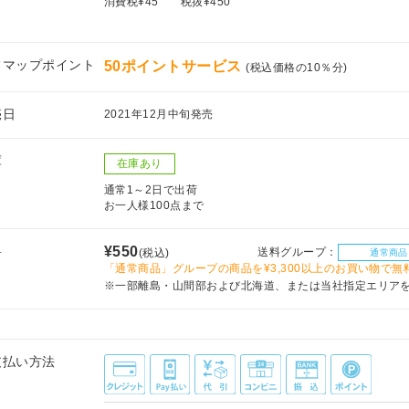
消費税¥45
税抜¥450
フマップポイント
50ポイントサービス
(税込価格の10％分)
売日
2021年12月中旬発売
庫
在庫あり
通常1～2日で出荷
お一人様100点まで
料
¥550
送料グループ：
(税込)
通常商品
「通常商品」グループの商品を¥3,300以上のお買い物で無
※一部離島・山間部および北海道、または当社指定エリア
支払い方法