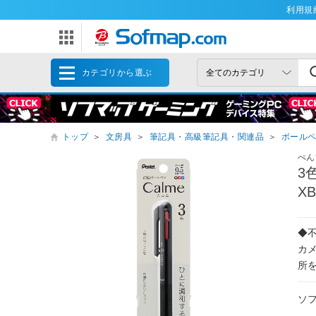
利用規
カテゴリから選ぶ
トップ
＞
文房具
＞
筆記具・高級筆記具・関連品
＞
ボール
ぺん
3
X
◆
カ
所
ソ