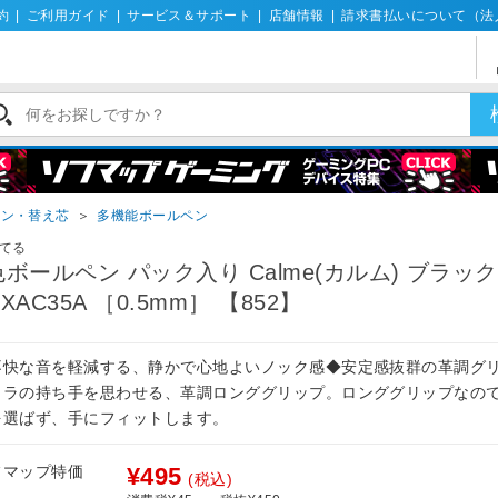
約
|
ご利用ガイド
|
サービス＆サポート
|
店舗情報
|
請求書払いについて（法
ペン・替え芯
＞
多機能ボールペン
てる
色ボールペン パック入り Calme(カルム) ブラック
BXAC35A ［0.5mm］ 【852】
不快な音を軽減する、静かで心地よいノック感◆安定感抜群の革調グ
メラの持ち手を思わせる、革調ロンググリップ。ロンググリップなの
を選ばず、手にフィットします。
フマップ特価
¥495
(税込)