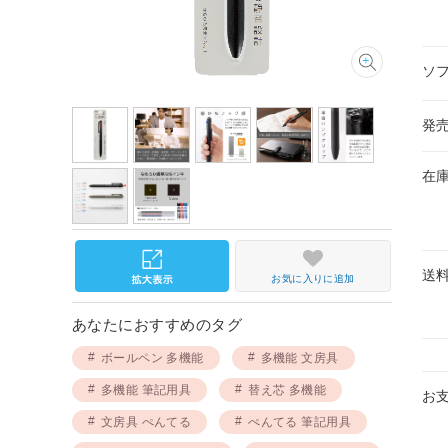
ソ
発
在
送
お気に入りに追加
あなたにおすすめのタグ
ボールペン 多機能
多機能 文房具
多機能 筆記用具
替え芯 多機能
お
文房具 ぺんてる
ぺんてる 筆記用具