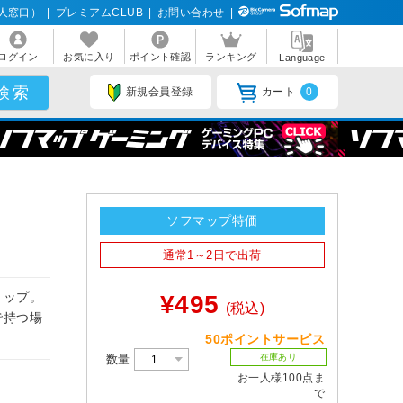
人窓口）
|
プレミアムCLUB
|
お問い合わせ
|
ログイン
お気に入り
ポイント確認
ランキング
Language
新規会員登録
カート
0
ソフマップ特価
通常1～2日で出荷
リップ。
¥495
(税込)
で持つ場
50ポイントサービス
在庫あり
数量
お一人様100点ま
で