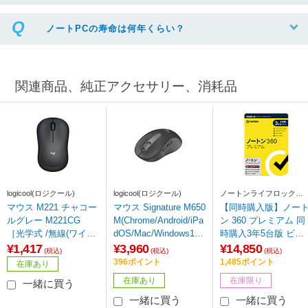
ノートPCの寿命は何年くらい？
関連商品、純正アクセサリー、消耗品
logicool(ロジクール)
logicool(ロジクール)
ノートンライフロック
Norton Lifelock
マウス M221 チャコー
マウス Signature M650
【同時購入版】ノー
ルグレー M221CG
M(Chrome/Android/iPa
ン 360 プレミアム 同
［光学式 /無線(ワイヤ
dOS/Mac/Windows11
時購入3年5台版 ビッ
レス) /3ボタン /USB］
対応) グラファイト M6
クカメラグループ専
¥1,417
¥3,960
¥14,850
(税込)
(税込)
(税込)
50MGR ［光学式 /無線
［Win・Mac・Androi
396ポイント
1,485ポイント
在庫あり
(ワイヤレス) /5ボタン
d・iOS用］
在庫あり
在庫限り
一緒に買う
/Bluetooth・USB］
一緒に買う
一緒に買う