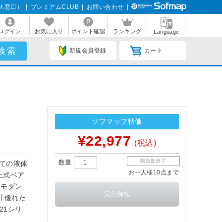
人窓口）
|
プレミアムCLUB
|
お問い合わせ
|
ログイン
お気に入り
ポイント確認
ランキング
Language
新規会員登録
カート
ソフマップ特価
¥22,977
(税込)
限定数終了
数量
全ての液体
お一人様10点まで
上式ベア
eモダン
計優れた
21シリ