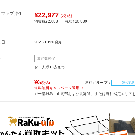
フマップ特価
¥22,977
(税込)
消費税¥2,088
税抜¥20,889
売日
2021/10/30発売
庫
限定数終了
お一人様10点まで
料
¥0
送料グループ：
(税込)
通常商品
送料無料キャンペーン適用中
※一部離島・山間部および北海道、または当社指定エリア