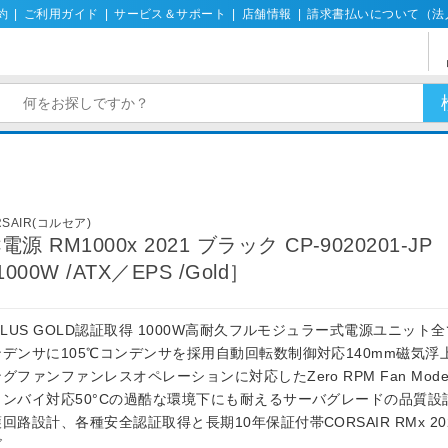
約
|
ご利用ガイド
|
サービス＆サポート
|
店舗情報
|
請求書払いについて（法
RSAIR(コルセア)
電源 RM1000x 2021 ブラック CP-9020201-JP
000W /ATX／EPS /Gold］
PLUS GOLD認証取得 1000W高耐久フルモジュラー式電源ユニット
ンデンサに105℃コンデンサを採用自動回転数制御対応140mm磁気浮
グファンファンレスオペレーションに対応したZero RPM Fan Mod
タンバイ対応50°Cの過酷な環境下にも耐えるサーバグレードの品質設
回路設計、各種安全認証取得と長期10年保証付帯CORSAIR RMx 20
ズ