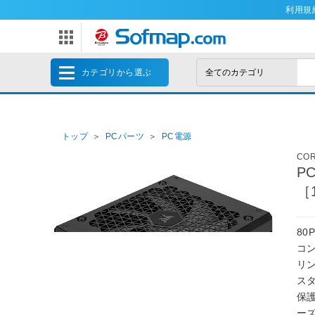
利用規
カテゴリから選ぶ
トップ
＞
PCパーツ
＞
PC電源
CO
PC
［1
80
コ
リン
ス
保護
ー