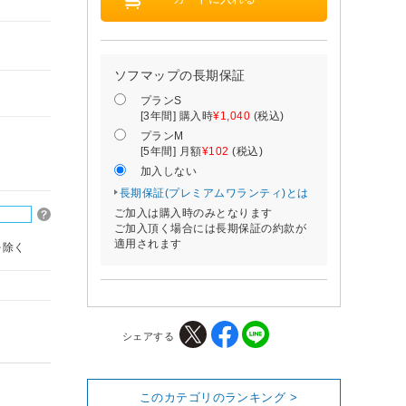
ソフマップの長期保証
プランS
[3年間] 購入時
¥1,040
(税込)
プランM
[5年間] 月額
¥102
(税込)
加入しない
長期保証(プレミアムワランティ)とは
ご加入は購入時のみとなります
ご加入頂く場合には長期保証の約款が
適用されます
を除く
シェアする
このカテゴリのランキング >