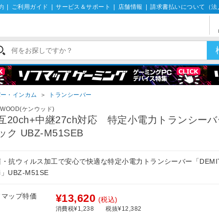
約
|
ご利用ガイド
|
サービス＆サポート
|
店舗情報
|
請求書払いについて（法
バー・インカム
＞
トランシーバー
NWOOD(ケンウッド)
互20ch+中継27ch対応 特定小電力トランシーバ
ック UBZ-M51SEB
菌・抗ウィルス加工で安心で快適な特定小電力トランシーバー「DEMI
ni」UBZ-M51SE
フマップ特価
¥13,620
(税込)
消費税¥1,238
税抜¥12,382