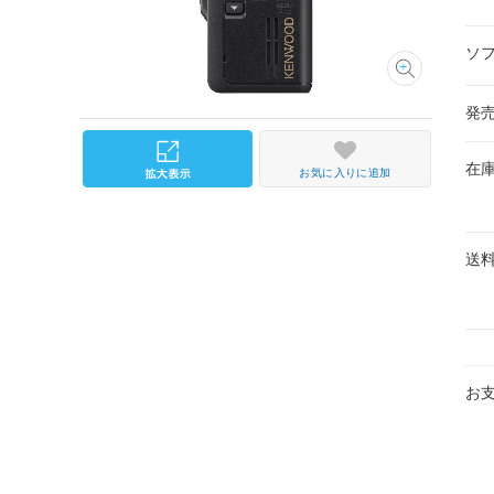
ソ
発
在
お気に入りに追加
送
お