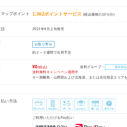
フマップポイント
1,362ポイントサービス
(税込価格の10％分)
売日
2021年8月上旬発売
庫
お取り寄せ
約２～３週間で出荷予定
料
¥0
送料グループ：
(税込)
通常商品
送料無料キャンペーン適用中
※一部離島・山間部および北海道、または当社指定エリア
支払い方法
ご利用いただけるPay払い