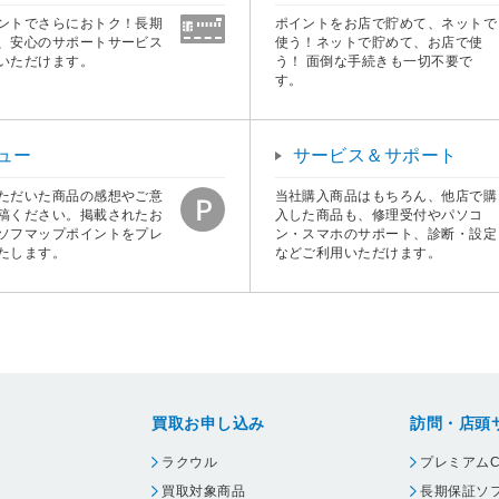
ントでさらにおトク！長期
ポイントをお店で貯めて、ネットで
、安心のサポートサービス
使う！ネットで貯めて、お店で使
いただけます。
う！ 面倒な手続きも一切不要で
す。
ュー
サービス＆サポート
ただいた商品の感想やご意
当社購入商品はもちろん、他店で購
稿ください。掲載されたお
入した商品も、修理受付やパソコ
ソフマップポイントをプレ
ン・スマホのサポート、診断・設定
たします。
などご利用いただけます。
買取お申し込み
訪問・店頭
ラクウル
プレミアムC
買取対象商品
長期保証ソ