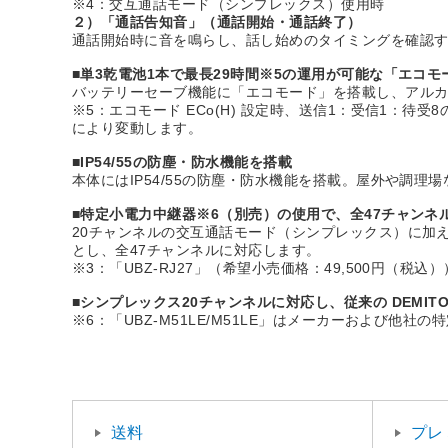
※4：交互通話モード（シンプレックス）使用時
２）「通話告知音」（通話開始・通話終了）
通話開始時に音を鳴らし、話し始めのタイミングを確認
■単3乾電池1本で最長29時間※5の運用が可能な「エコモ
バッテリーセーブ機能に「エコモード」を搭載し、アルカリ
※5：エコモード ECo(H) 設定時、送信1：受信1：
により変動します。
■IP54/55の防塵・防水機能を搭載
本体にはIP54/55の防塵・防水機能を搭載。屋外や調
■特定小電力中継器※6（別売）の使用で、全47チャンネ
20チャンネルの交互通話モード（シンプレックス）に加
とし、全47チャンネルに対応します。
※3：「UBZ-RJ27」（希望小売価格：49,500円（税込）
■シンプレックス20チャンネルに対応し、従来の DEMIT
※6：「UBZ-M51LE/M51LE」はメーカーおよび
送料
プレ