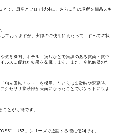
などで、厨房とフロア以外に、さらに別の場所を簡易スキ
す。
能を確認しておりますが、実際のご使用にあたって、すべての状
関や教育機関、ホテル、病院などで実績のある抗菌・抗ウ
ウイルスに優れた効果を発揮します。また、空気触媒のた
る「独立回転ナット」を採用。たとえば出勤時や退勤時、
たアクセサリ接続部が天面になったことでポケットに収ま
ることが可能です。
ITOSS”「UBZ」シリーズで通話する際に便利です。