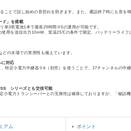
することで話し始めの音切れを防ぎます。また、通話終了時にも音を
ード」を搭載
単3乾電池1本で最長29時間※5の運用が可能です。
待受8の使用を送信出力10mW、室温25℃の条件で測定。バッテリーラ
理場などの水場での実用性も備えています。
ルに対応
え、特定小電力中継器※6（別売）を使うことで、27チャンネルの中
）
OSS シリーズとも交信可能
他社の特定小電力トランシーバーとの互換性は確保しておりますが、「秘話
ミアム
ポイント