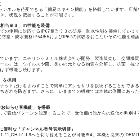
載
ャンネルを待受できる「簡易スキャン機能」を搭載しています。店舗
聞き、状況を把握することが可能です。
7相当※３」の性能を装備
での使用に対応するIP67相当※３の防塵・防水性能を装備していま
おいて防塵・防水規格IP54/55およびIP67の試験をおこないその性
しています。ニチリンケミカル株式会社が開発、製造販売し、交通機
ィール」は、ウイルスや菌、臭いの元となる物質を分解し、抗菌・抗
選ばず機能し続けます。
」を採用
るナットだけをまわすことで簡単にアクセサリを接続することができ
やちぎれを防ぎます。さらに、いままでの機種では本体の側面にあっ
信お知らせ音機能」を搭載
じて着信パターンを設定することで、受信側は誰からの送信か判別す
る際に便利な「チャンネル番号表示切替」
-11,CH-h1-h9へと切り替えることが可能※4。本機と従来の“DEM