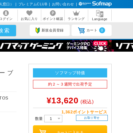
人窓口）
|
プレミアムCLUB
|
お問い合わせ
|
ログイン
お気に入り
ポイント確認
ランキング
Language
新規会員登録
カート
0
ー ブ
ソフマップ特価
約２～３週間で出荷予定
TOS
¥13,620
(税込)
1,362ポイントサービス
お取り寄せ
数量