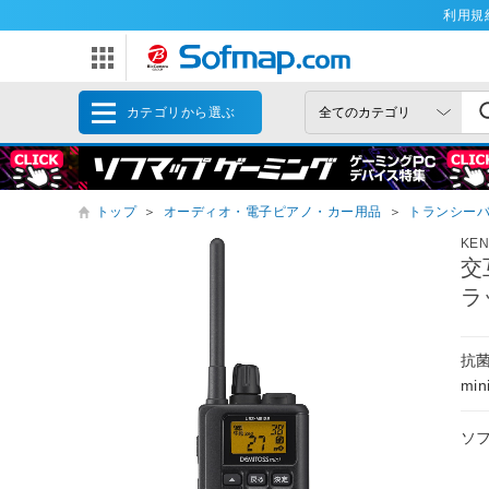
利用規
カテゴリから選ぶ
トップ
＞
オーディオ・電子ピアノ・カー用品
＞
トランシー
KE
交
ラ
抗
mi
ソ