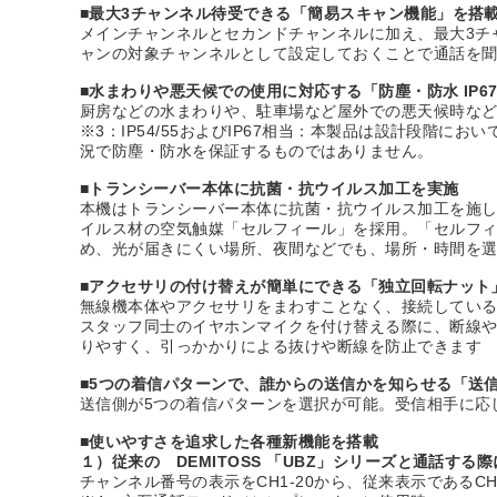
■最大3チャンネル待受できる「簡易スキャン機能」を搭
メインチャンネルとセカンドチャンネルに加え、最大3チ
ャンの対象チャンネルとして設定しておくことで通話を
■水まわりや悪天候での使用に対応する「防塵・防水 IP6
厨房などの水まわりや、駐車場など屋外での悪天候時など
※3：IP54/55およびIP67相当：本製品は設計段階に
況で防塵・防水を保証するものではありません。
■トランシーバー本体に抗菌・抗ウイルス加工を実施
本機はトランシーバー本体に抗菌・抗ウイルス加工を施
イルス材の空気触媒「セルフィール」を採用。「セルフ
め、光が届きにくい場所、夜間などでも、場所・時間を
■アクセサリの付け替えが簡単にできる「独立回転ナット
無線機本体やアクセサリをまわすことなく、接続してい
スタッフ同士のイヤホンマイクを付け替える際に、断線
りやすく、引っかかりによる抜けや断線を防止できます
■5つの着信パターンで、誰からの送信かを知らせる「送
送信側が5つの着信パターンを選択が可能。受信相手に応
■使いやすさを追求した各種新機能を搭載
１）従来の DEMITOSS 「UBZ」シリーズと通話す
チャンネル番号の表示をCH1-20から、従来表示であるCH1