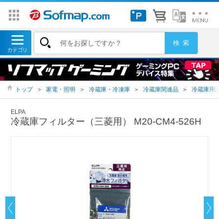
トップ
＞
家電・照明
＞
冷蔵庫・冷凍庫
＞
冷蔵庫関連品
＞
冷蔵庫用
ELPA
冷蔵庫フィルター（三菱用） M20-CM4-526H