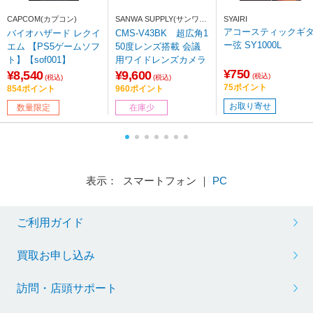
CAPCOM(カプコン)
SANWA SUPPLY(サンワサ
SYAIRI
プライ)
アコースティックギ
バイオハザード レクイ
CMS-V43BK 超広角1
ー弦 SY1000L
エム 【PS5ゲームソフ
50度レンズ搭載 会議
ト】【sof001】
用ワイドレンズカメラ
¥750
¥8,540
¥9,600
(税込)
(税込)
(税込)
75ポイント
854ポイント
960ポイント
お取り寄せ
数量限定
在庫少
表示： スマートフォン ｜
PC
ご利用ガイド
買取お申し込み
訪問・店頭サポート