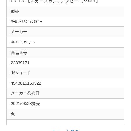
PUI PUI モルカー スカジャン アビー 【sof001】
型番
3ﾓﾙｶｰｽｶｼﾞｬﾝｱﾋﾞｰ
メーカー
キャビネット
商品番号
22339171
JANコード
4543815159922
メーカー発売日
2021/08/28発売
色