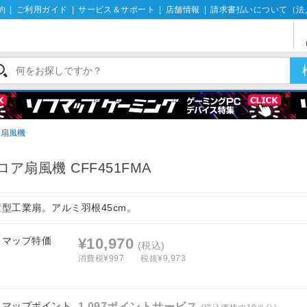
約
|
ご利用ガイド
|
サービス＆サポート
|
店舗情報
|
請求書払いについて（法
用扇風機
ロア扇風機 CFF451FMA
置型工業扇。アルミ羽根45cm。
フマップ特価
¥10,970
(税込)
消費税¥997
税抜¥9,973
フマップポイント
1,097ポイントサービス