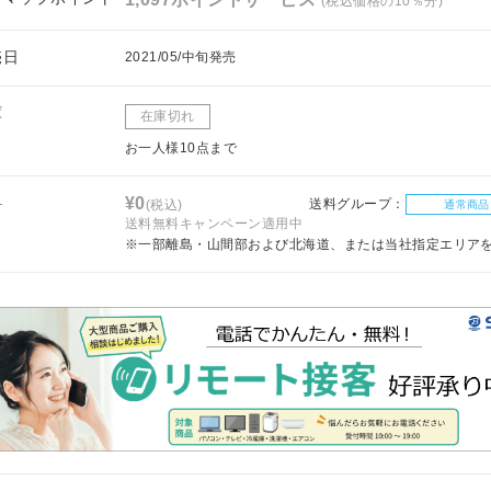
(税込価格の10％分)
売日
2021/05/中旬発売
庫
在庫切れ
お一人様10点まで
料
¥0
送料グループ：
(税込)
通常商品
送料無料キャンペーン適用中
※一部離島・山間部および北海道、または当社指定エリア