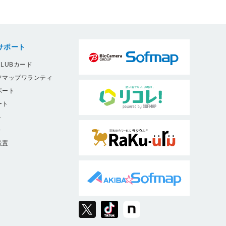
サポート
LUBカード
フマップワランティ
ポート
ート
ト
9
設置