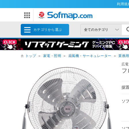
利用規
カテゴリから選ぶ
トップ
＞
家電・照明
＞
扇風機・サーキュレーター
＞
業務
広電
フ
据
ソ
ソ