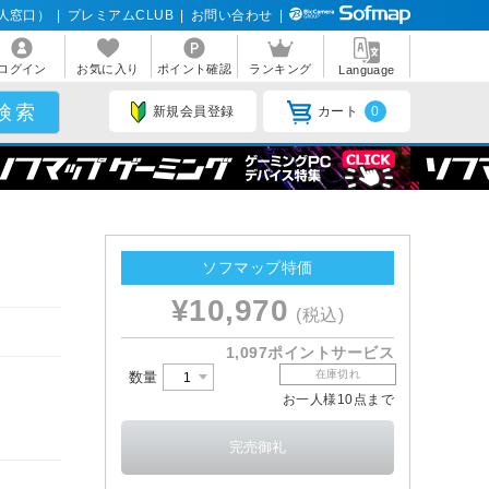
人窓口）
|
プレミアムCLUB
|
お問い合わせ
|
ログイン
お気に入り
ポイント確認
ランキング
Language
新規会員登録
カート
0
ソフマップ特価
¥10,970
(税込)
1,097ポイントサービス
在庫切れ
数量
お一人様10点まで