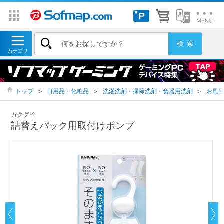
トップ
＞
日用品・化粧品
＞
洗濯洗剤・掃除洗剤・食器用洗剤
＞
お風
カクダイ
詰替えパック用取付けポンプ