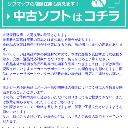
※発売日以降、入荷次第の発送となります。
※掲載の写真は実際の商品とは多少異なる場合があります。
※商品の塗装は彩色行程が手作業になるため、商品個々に多少の差異がありま
す。
※パッケージは商品本体の保護材ですので、本体に影響を及ぼすような破損を
除き、交換・返品対応対象外となります。あらかじめご了承ください。
※商品本体の破損や部品不足等の初期不良品等につきましては、まずは商品に
記載されていますメーカーのサポートセンターにお問合せをお願いします。商
品にメーカーサポートセンターの記載が無い場合は、当店にご連絡をお願いし
ます。
※ホビー系予約商品はメーカー様や問屋様の都合によりごく稀に入荷数量が削
減されることがございます。
その為、ご予約のお申し込みをいただいておりましてもご提供できない、また
は数量を減らさせていただくことがございます。
その際はメールにてご連絡を差し上げますが、何卒ご了承くださいますようお
願いいたします。
なお、既にご入金頂いていた場合などは、もちろんご返金の対応をさせていた
だきます。