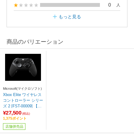
0
人
もっと見る
商品のバリエーション
Microsoft(マイクロソフト)
Xbox Elite ワイヤレス
コントローラー シリー
ズ 2 [FST-00009] 【sof
001】
¥27,500
(税込)
1,375ポイント
店舗併売品