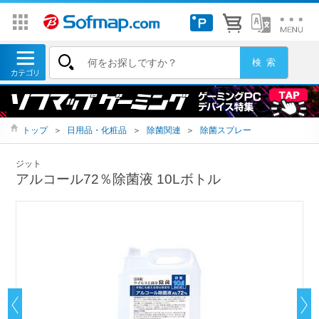
トップ
＞
日用品・化粧品
＞
除菌関連
＞
除菌スプレー
ジット
アルコール72％除菌液 10Lボトル