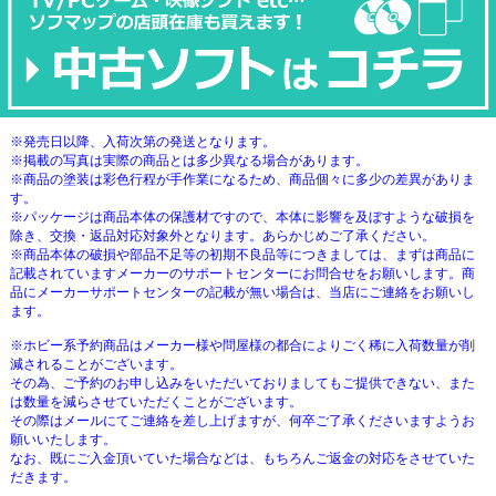
※発売日以降、入荷次第の発送となります。
※掲載の写真は実際の商品とは多少異なる場合があります。
※商品の塗装は彩色行程が手作業になるため、商品個々に多少の差異がありま
す。
※パッケージは商品本体の保護材ですので、本体に影響を及ぼすような破損を
除き、交換・返品対応対象外となります。あらかじめご了承ください。
※商品本体の破損や部品不足等の初期不良品等につきましては、まずは商品に
記載されていますメーカーのサポートセンターにお問合せをお願いします。商
品にメーカーサポートセンターの記載が無い場合は、当店にご連絡をお願いし
ます。
※ホビー系予約商品はメーカー様や問屋様の都合によりごく稀に入荷数量が削
減されることがございます。
その為、ご予約のお申し込みをいただいておりましてもご提供できない、また
は数量を減らさせていただくことがございます。
その際はメールにてご連絡を差し上げますが、何卒ご了承くださいますようお
願いいたします。
なお、既にご入金頂いていた場合などは、もちろんご返金の対応をさせていた
だきます。