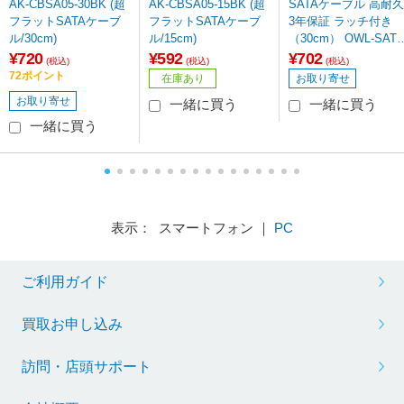
AK-CBSA05-30BK (超
AK-CBSA05-15BK (超
SATAケーブル 高耐久
フラットSATAケーブ
フラットSATAケーブ
3年保証 ラッチ付き
ル/30cm)
ル/15cm)
（30cm） OWL-SATA
3SS30-BK ブラック
¥720
¥592
¥702
(税込)
(税込)
(税込)
72ポイント
在庫あり
お取り寄せ
お取り寄せ
一緒に買う
一緒に買う
一緒に買う
表示： スマートフォン ｜
PC
ご利用ガイド
買取お申し込み
訪問・店頭サポート